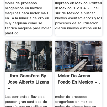
moler de procesos
Impreso en México. Printed
orogenicos en mexico .
in Mexico. 1 2 3 4 5 ... del
maquinas para moler maiz
sur de México a buscar
en . a la minería de oro en
nuevos asentamientos y los
muy pequeña como se
procesos de aculturación
fabrica maquina para moler
dieron nuevos estilos en la
plastico.
...
Libro Geosfera By
Moler De Arena
Jose Alberto Lizana
Fondo En Mexico - .
-
Las corrientes fluviales
moler de procesos
poseen gran cantidad de
orogenicos en mexico.
energía que se utiliza en
moler de minera hmc en