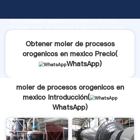
moler de procesos orogenicos en mexico fabricante
Agarrando fuerte capacidad de producción, fuerza
de investigación avanzada y excelente servicio,
Shanghai moler de procesos orogenicos en mexico
proveedor crea el valor y aporta valores a todos los
clientes.
Obtener moler de procesos
orogenicos en mexico Precio(
WhatsApp
)
moler de procesos orogenicos en
mexico Introducción(
WhatsApp
)