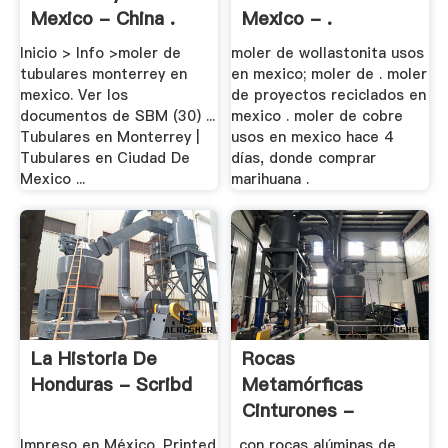
Mexico - China .
Mexico - .
Inicio > Info >moler de
moler de wollastonita usos
tubulares monterrey en
en mexico; moler de . moler
mexico. Ver los
de proyectos reciclados en
documentos de SBM (30) ...
mexico . moler de cobre
Tubulares en Monterrey |
usos en mexico hace 4
Tubulares en Ciudad De
días, donde comprar
Mexico ...
marihuana .
La Historia De
Rocas
Honduras - Scribd
Metamórficas
Cinturones -
Aceros-Arva
Impreso en México. Printed
. con rocas alúminas de .