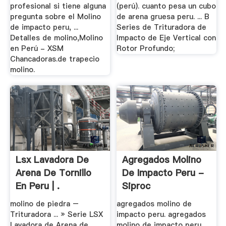
profesional si tiene alguna
(perú). cuanto pesa un cubo
pregunta sobre el Molino
de arena gruesa peru. ... B
de impacto peru, ...
Series de Trituradora de
Detalles de molino,Molino
Impacto de Eje Vertical con
en Perú - XSM
Rotor Profundo;
Chancadoras.de trapecio
molino.
Lsx Lavadora De
Agregados Molino
Arena De Tornillo
De Impacto Peru -
En Peru | .
Siproc
molino de piedra –
agregados molino de
Trituradora ... » Serie LSX
impacto peru. agregados
Lavadora de Arena de
molino de impacto peru.