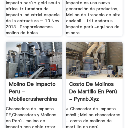
impacto perú « gold south
impacto es una nueva
africa. trituradora de
generación de productos, ...
impacto industrial especial
Molino de trapecio de alta
de la estructura – 10 Nov
davlenii ... trituradora s
2013 . Proporcionamos
impacto perú -equipos de
molino de bolas
mineral.
Molino De Impacto
Costo De Molinos
Peru -
De Martillo En Perú
Mobilecrusherchina
- Pynnb.xyz
Chancadora de impacto
» Chancador de impacto
PF,Chancadora y Molinos
móvil ; Molino chancadores
en Perú... molino de
... costo de molinos de
impacto con doble rotor;
martillo en perú.