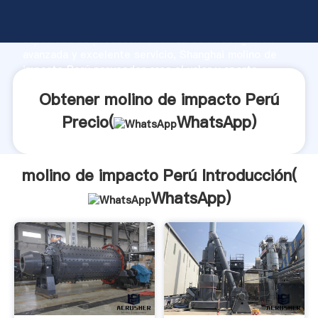
molino de impacto Perú fabricante Agarrando fuerte
capacidad de producción, fuerza de investigación
avanzada y excelente servicio, Shanghai molino de
impacto Perú proveedor crea el valor y aporta
valores a todos los clientes.
Obtener molino de impacto Perú
Precio(
WhatsApp
)
molino de impacto Perú Introducción(
WhatsApp
)