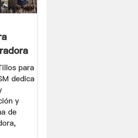
ra
uradora
llos para
XSM dedica
y
ción y
na de
dora,