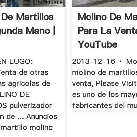
 De Martillos
Molino De Mar
unda Mano |
Para La Vent
YouTube
EN LUGO:
2013-12-16 · Mo
enta de otras
molino de martillo
as agricolas de
venta, Please Visit
LINO DE
es uno de los may
S pulverizador
fabricantes del mu
en de ... Anuncios
martillo molino