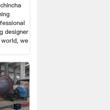
ichincha
ning
fessional
g designer
e world, we