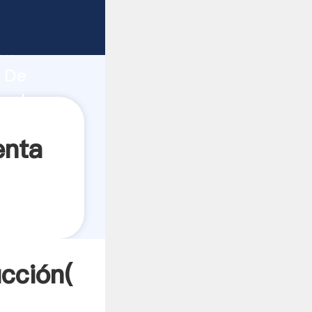
 fuerte
ón
o De
 valores
enta
ucción(