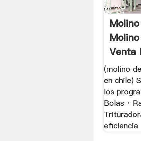
Molino
Molin
Venta 
(molino de
en chile)
los progr
Bolas · R
Triturador
eficiencia