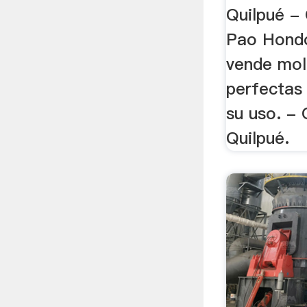
Quilpué -
Pao Hondo
vende moli
perfectas
su uso. - 
Quilpué.