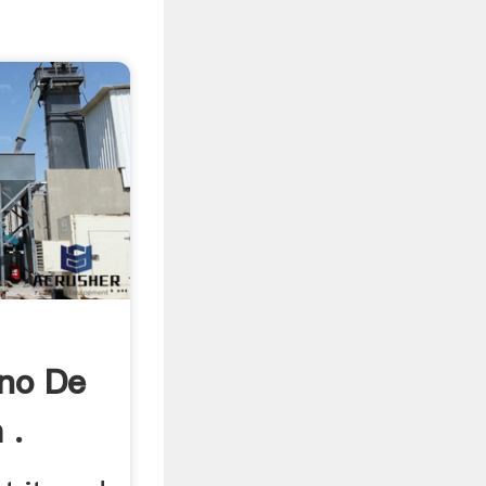
ino De
 .