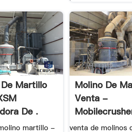
 De Martillo
Molino De Mar
-XSM
Venta -
adora De .
Mobilecrushe
olino martillo -
venta de molinos d