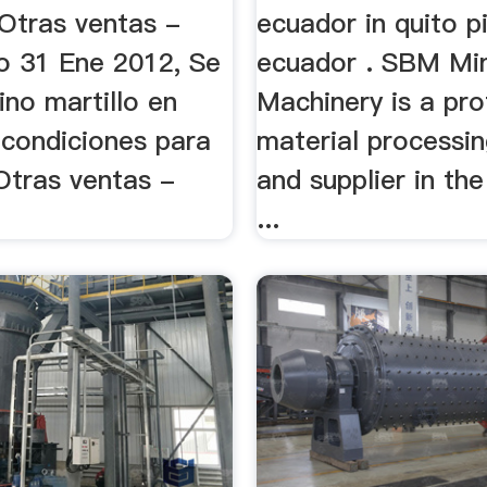
 Otras ventas -
ecuador in quito p
 31 Ene 2012, Se
ecuador . SBM Mi
no martillo en
Machinery is a pro
 condiciones para
material processin
Otras ventas -
and supplier in th
...