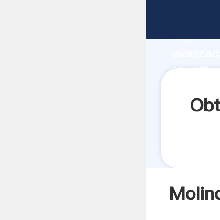
Molino D
capacida
avanzada
Martillo
a todos 
Obt
Molino