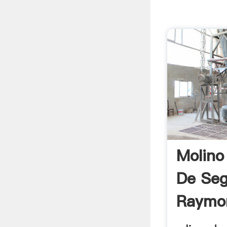
Molino
De Seg
Raymo