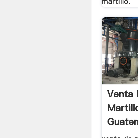
martillo.
Venta 
Martill
Guatem