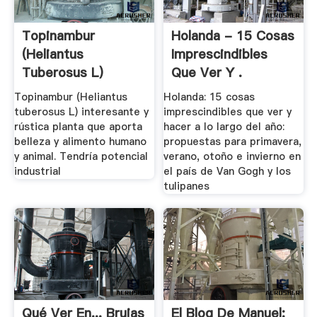
Topinambur
Holanda - 15 Cosas
(Heliantus
Imprescindibles
Tuberosus L)
Que Ver Y .
Interesante Y .
Topinambur (Heliantus
Holanda: 15 cosas
tuberosus L) interesante y
imprescindibles que ver y
rústica planta que aporta
hacer a lo largo del año:
belleza y alimento humano
propuestas para primavera,
y animal. Tendría potencial
verano, otoño e invierno en
industrial
el país de Van Gogh y los
tulipanes
Qué Ver En... Brujas
El Blog De Manuel: