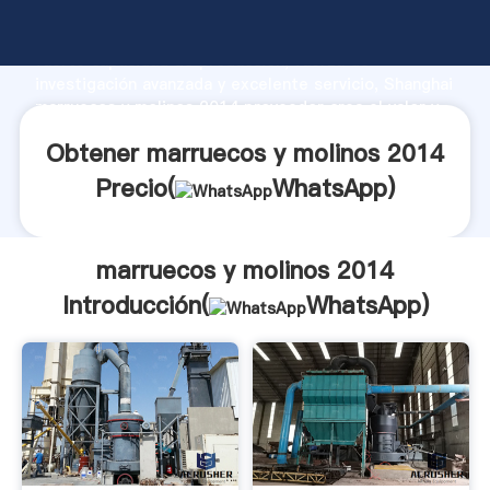
marruecos y molinos 2014 fabricante Agarrando
fuerte capacidad de producción, fuerza de
investigación avanzada y excelente servicio, Shanghai
marruecos y molinos 2014 proveedor crea el valor y
aporta valores a todos los clientes.
Obtener marruecos y molinos 2014
Precio(
WhatsApp
)
marruecos y molinos 2014
Introducción(
WhatsApp
)