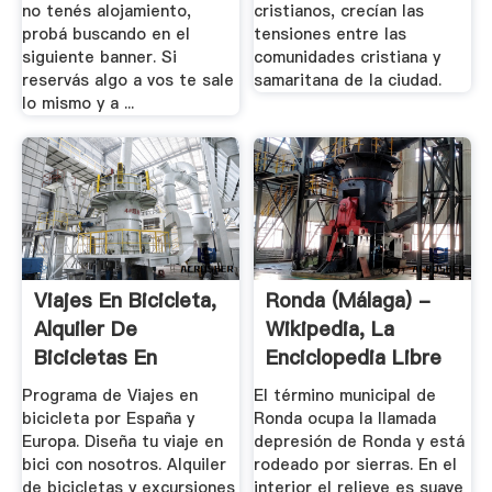
no tenés alojamiento,
cristianos, crecían las
probá buscando en el
tensiones entre las
siguiente banner. Si
comunidades cristiana y
reservás algo a vos te sale
samaritana de la ciudad.
lo mismo y a ...
Viajes En Bicicleta,
Ronda (Málaga) -
Alquiler De
Wikipedia, La
Bicicletas En
Enciclopedia Libre
Madrid ...
Programa de Viajes en
El término municipal de
bicicleta por España y
Ronda ocupa la llamada
Europa. Diseña tu viaje en
depresión de Ronda y está
bici con nosotros. Alquiler
rodeado por sierras. En el
de bicicletas y excursiones
interior el relieve es suave