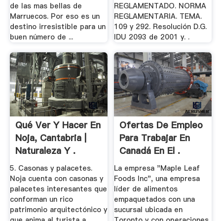
de las mas bellas de
REGLAMENTADO. NORMA
Marruecos. Por eso es un
REGLAMENTARIA. TEMA.
destino irresistible para un
109 y 292. Resolución D.G.
buen número de ...
IDU 2093 de 2001 y. .
Qué Ver Y Hacer En
Ofertas De Empleo
Noja, Cantabria |
Para Trabajar En
Naturaleza Y .
Canadá En El .
5. Casonas y palacetes.
La empresa "Maple Leaf
Noja cuenta con casonas y
Foods Inc", una empresa
palacetes interesantes que
líder de alimentos
conforman un rico
empaquetados con una
patrimonio arquitectónico y
sucursal ubicada en
que anima al turista a
Toronto y con operaciones