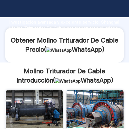
Molino Triturador De Cable fabricante Agarrando
fuerte capacidad de producción, fuerza de
investigación avanzada y excelente servicio, Shanghai
Molino Triturador De Cable proveedor crea el valor y
aporta valores a todos los clientes.
Obtener Molino Triturador De Cable
Precio(
WhatsApp
)
Molino Triturador De Cable
Introducción(
WhatsApp
)