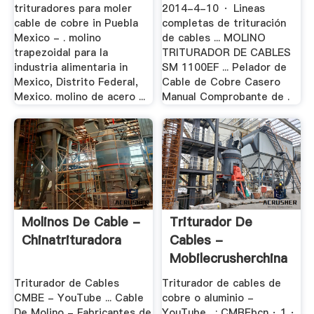
trituradores para moler
2014-4-10 · Lineas
cable de cobre in Puebla
completas de trituración
Mexico - . molino
de cables ... MOLINO
trapezoidal para la
TRITURADOR DE CABLES
industria alimentaria in
SM 1100EF ... Pelador de
Mexico, Distrito Federal,
Cable de Cobre Casero
Mexico. molino de acero ...
Manual Comprobante de .
Molinos De Cable -
Triturador De
Chinatrituradora
Cables -
Mobilecrusherchina
Triturador de Cables
Triturador de cables de
CMBE - YouTube ... Cable
cobre o aluminio -
De Molino - Fabricantes de
YouTube . : CMBEbcn · 1 ·