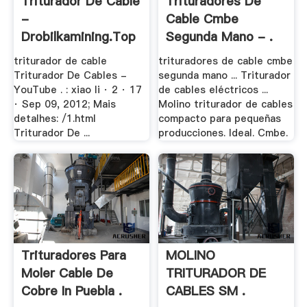
Triturador De Cable
Trituradores De
-
Cable Cmbe
Drobilkamining.top
Segunda Mano - .
triturador de cable
trituradores de cable cmbe
Triturador De Cables -
segunda mano ... Triturador
YouTube . : xiao li · 2 · 17
de cables eléctricos ...
· Sep 09, 2012; Mais
Molino triturador de cables
detalhes: /1.html
compacto para pequeñas
Triturador De ...
producciones. Ideal. Cmbe.
Trituradores Para
MOLINO
Moler Cable De
TRITURADOR DE
Cobre In Puebla .
CABLES SM .