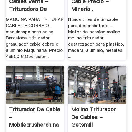
Cables Venta -
Cable Precio -
Trituradora De
Minería .
Cono
MAQUINA PARA TRITURAR
Nunca tires de un cable
CABLE DE COBRE O .
para desenchufarlo, ...
maquinaspelacables.es
Motor de ocasion molino
Barcelona, triturador
molino triturador
granulador cable cobre o
destrozador para plastico,
aluminio Maquinaria, Precio
madera, aluminio, metales
49500 €,Operacion .
...
Triturador De Cable
Molino Triturador
-
De Cables -
Mobilecrusherchina
Getsmill