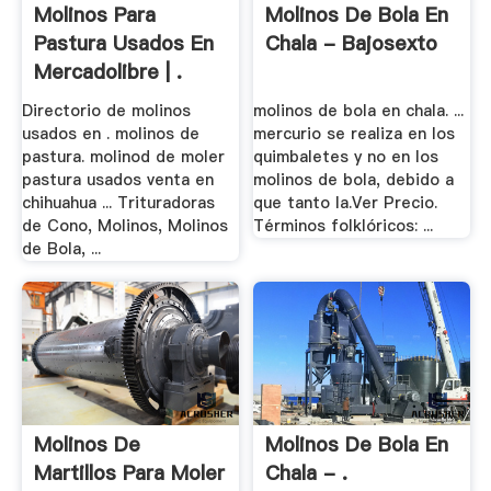
Molinos Para
Molinos De Bola En
Pastura Usados En
Chala - Bajosexto
Mercadolibre | .
Directorio de molinos
molinos de bola en chala. ...
usados en . molinos de
mercurio se realiza en los
pastura. molinod de moler
quimbaletes y no en los
pastura usados venta en
molinos de bola, debido a
chihuahua ... Trituradoras
que tanto la.Ver Precio.
de Cono, Molinos, Molinos
Términos folklóricos: ...
de Bola, ...
Molinos De
Molinos De Bola En
Martillos Para Moler
Chala - .