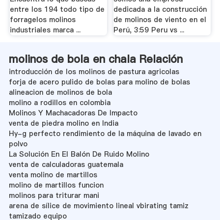
entre los 194 todo tipo de
dedicada a la construcción
forragelos molinos
de molinos de viento en el
industriales marca ...
Perú, 3:59 Peru vs ...
molinos de bola en chala Relación
introducción de los molinos de pastura agricolas
forja de acero pulido de bolas para molino de bolas
alineacion de molinos de bola
molino a rodillos en colombia
Molinos Y Machacadoras De Impacto
venta de piedra molino en India
Hy-g perfecto rendimiento de la máquina de lavado en
polvo
La Solución En El Balón De Ruido Molino
venta de calculadoras guatemala
venta molino de martillos
molino de martillos funcion
molinos para triturar mani
arena de sílice de movimiento lineal vbirating tamiz
tamizado equipo