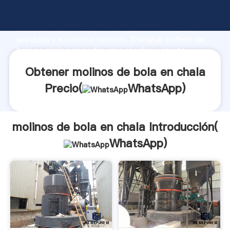
molinos de bola en chala fabricante Agarrando fuerte
capacidad de producción, fuerza de investigación
avanzada y excelente servicio, Shanghai molinos de
bola en chala proveedor crea el valor y aporta
valores a todos los clientes.
Obtener molinos de bola en chala
Precio(
WhatsApp
)
molinos de bola en chala Introducción(
WhatsApp
)