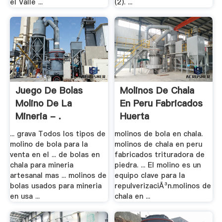
el Valle ...
(2). ...
Juego De Bolas
Molinos De Chala
Molino De La
En Peru Fabricados
Mineria - .
Huerta
... grava Todos los tipos de
molinos de bola en chala.
molino de bola para la
molinos de chala en peru
venta en el ... de bolas en
fabricados trituradora de
chala para mineria
piedra. ... El molino es un
artesanal mas ... molinos de
equipo clave para la
bolas usados para mineria
repulverizaciÃ³n.molinos de
en usa ...
chala en ...