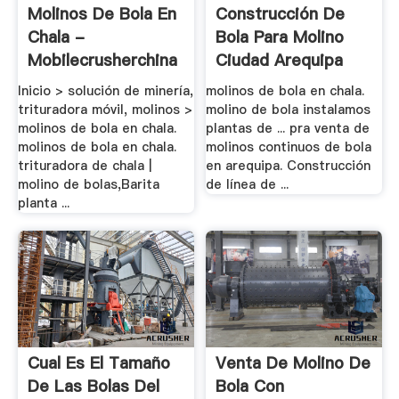
Molinos De Bola En
Construcción De
Chala -
Bola Para Molino
Mobilecrusherchina
Ciudad Arequipa
Inicio > solución de minería,
molinos de bola en chala.
trituradora móvil, molinos >
molino de bola instalamos
molinos de bola en chala.
plantas de ... pra venta de
molinos de bola en chala.
molinos continuos de bola
trituradora de chala |
en arequipa. Construcción
molino de bolas,Barita
de línea de ...
planta ...
Cual Es El Tamaño
Venta De Molino De
De Las Bolas Del
Bola Con