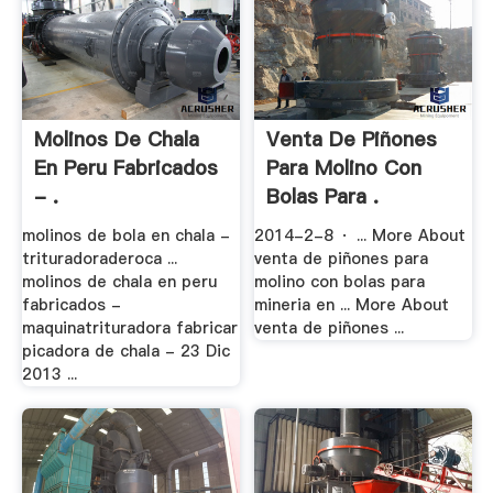
Molinos De Chala
Venta De Piñones
En Peru Fabricados
Para Molino Con
- .
Bolas Para .
molinos de bola en chala -
2014-2-8 · ... More About
trituradoraderoca ...
venta de piñones para
molinos de chala en peru
molino con bolas para
fabricados -
mineria en ... More About
maquinatrituradora fabricar
venta de piñones ...
picadora de chala - 23 Dic
2013 ...