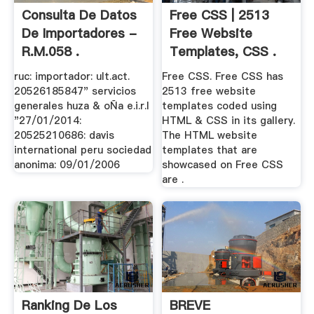
Consulta De Datos
Free CSS | 2513
De Importadores -
Free Website
R.M.058 .
Templates, CSS .
ruc: importador: ult.act.
Free CSS. Free CSS has
20526185847" servicios
2513 free website
generales huza & oÑa e.i.r.l
templates coded using
"27/01/2014:
HTML & CSS in its gallery.
20525210686: davis
The HTML website
international peru sociedad
templates that are
anonima: 09/01/2006
showcased on Free CSS
are .
Ranking De Los
BREVE