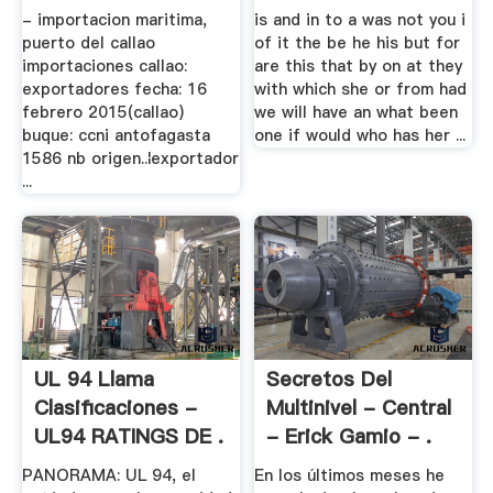
- importacion maritima,
is and in to a was not you i
puerto del callao
of it the be he his but for
importaciones callao:
are this that by on at they
exportadores fecha: 16
with which she or from had
febrero 2015(callao)
we will have an what been
buque: ccni antofagasta
one if would who has her ...
1586 nb origen..¦exportador
...
UL 94 Llama
Secretos Del
Clasificaciones -
Multinivel - Central
UL94 RATINGS DE .
- Erick Gamio - .
PANORAMA: UL 94, el
En los últimos meses he