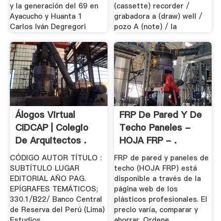
y la generación del 69 en
(cassette) recorder /
Ayacucho y Huanta 1
grabadora a (draw) well /
Carlos Iván Degregori
pozo A (note) / la
Álogos Virtual
FRP De Pared Y De
CIDCAP | Colegio
Techo Paneles -
De Arquitectos .
HOJA FRP - .
CÓDIGO AUTOR TÍTULO :
FRP de pared y paneles de
SUBTÍTULO LUGAR
techo (HOJA FRP) está
EDITORIAL AÑO PAG.
disponible a través de la
EPÍGRAFES TEMÁTICOS;
página web de los
330.1/B22/ Banco Central
plásticos profesionales. El
de Reserva del Perú (Lima)
precio varía, comparar y
Estudios .
ahorrar. Ordene ...