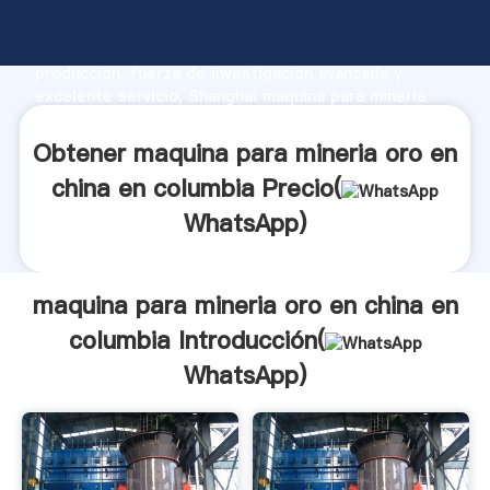
maquina para mineria oro en china en columbia
fabricante Agarrando fuerte capacidad de
producción, fuerza de investigación avanzada y
excelente servicio, Shanghai maquina para mineria
oro en china en columbia proveedor crea el valor y
aporta valores a todos los clientes.
Obtener maquina para mineria oro en
china en columbia Precio(
WhatsApp
)
maquina para mineria oro en china en
columbia Introducción(
WhatsApp
)