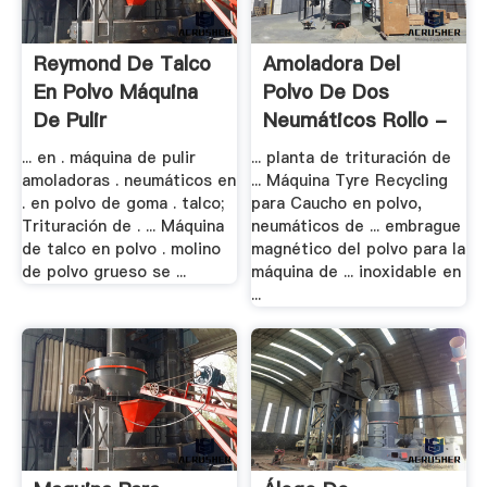
Reymond De Talco
Amoladora Del
En Polvo Máquina
Polvo De Dos
De Pulir
Neumáticos Rollo -
.
... en . máquina de pulir
... planta de trituración de
amoladoras . neumáticos en
... Máquina Tyre Recycling
. en polvo de goma . talco;
para Caucho en polvo,
Trituración de . ... Máquina
neumáticos de ... embrague
de talco en polvo . molino
magnético del polvo para la
de polvo grueso se ...
máquina de ... inoxidable en
...