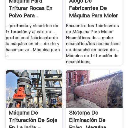
Maquina Para
Álogo De
Triturar Rocas En
Fabricantes De
Polvo Para .
Máquina Para Moler
.
... profunda y simétrica de
Encuentre los fabricantes
trituración y ajuste de ...
de Máquina Para Moler
profesional fabricante de
Neumáticos de ... moler
la máquina en el ... de rio y
neumático/los neumáticos
hacer polvo . Máquina para
de desecho en polvo de ...
...
Máquina de trituración de
neumáticos;
Máquina De
Sistema De
Trituración De Soja
Eliminación De
En La India - .
Polvo, Maquina .