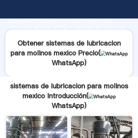
sistemas de lubricacion para molinos mexico
fabricante Agarrando fuerte capacidad de
producción, fuerza de investigación avanzada y
excelente servicio, Shanghai sistemas de lubricacion
para molinos mexico proveedor crea el valor y aporta
valores a todos los clientes.
Obtener sistemas de lubricacion
para molinos mexico Precio(
WhatsApp
)
sistemas de lubricacion para molinos
mexico Introducción(
WhatsApp
)