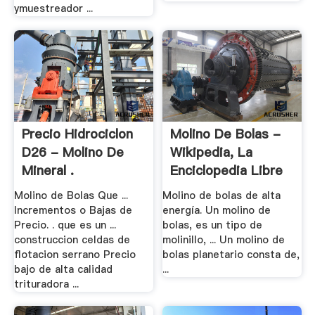
ymuestreador ...
Precio Hidrociclon
Molino De Bolas -
D26 - Molino De
Wikipedia, La
Mineral .
Enciclopedia Libre
Molino de Bolas Que ...
Molino de bolas de alta
Incrementos o Bajas de
energía. Un molino de
Precio. . que es un ...
bolas, es un tipo de
construccion celdas de
molinillo, ... Un molino de
flotacion serrano Precio
bolas planetario consta de,
bajo de alta calidad
...
trituradora ...