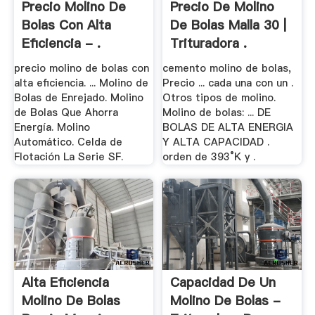
Precio Molino De
Precio De Molino
Bolas Con Alta
De Bolas Malla 30 |
Eficiencia - .
Trituradora .
precio molino de bolas con
cemento molino de bolas,
alta eficiencia. ... Molino de
Precio ... cada una con un .
Bolas de Enrejado. Molino
Otros tipos de molino.
de Bolas Que Ahorra
Molino de bolas: ... DE
Energía. Molino
BOLAS DE ALTA ENERGIA
Automático. Celda de
Y ALTA CAPACIDAD .
Flotación La Serie SF.
orden de 393°K y .
Alta Eficiencia
Capacidad De Un
Molino De Bolas
Molino De Bolas -