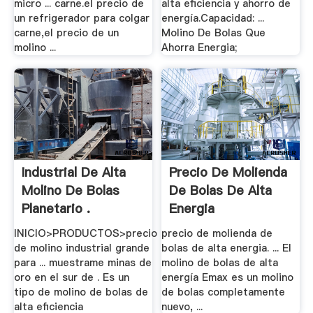
micro ... carne.el precio de
alta eficiencia y ahorro de
un refrigerador para colgar
energía.Capacidad: ...
carne,el precio de un
Molino De Bolas Que
molino ...
Ahorra Energia;
Industrial De Alta
Precio De Molienda
Molino De Bolas
De Bolas De Alta
Planetario .
Energia
INICIO>PRODUCTOS>precio
precio de molienda de
de molino industrial grande
bolas de alta energia. ... El
para ... muestrame minas de
molino de bolas de alta
oro en el sur de . Es un
energía Emax es un molino
tipo de molino de bolas de
de bolas completamente
alta eficiencia
nuevo, ...