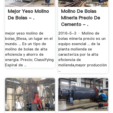
Mejor Yeso Molino
Molino De Bolas
De Bolas - .
Mineria Precio De
Cemento - .
mejor yeso molino de
2016-5-3 · Molino de
bolas_Blesa, un lugar en el
bolas mineria precio es un
mundo. ... Es un tipo de
equipo esencial ... de la
molino de bolas de alta
planta molienda se
eficiencia y ahorro de
caracteriza por la alta
energía. Precio; Classifying
eficiencia de
Espiral de ...
molienda,mayor producción
...