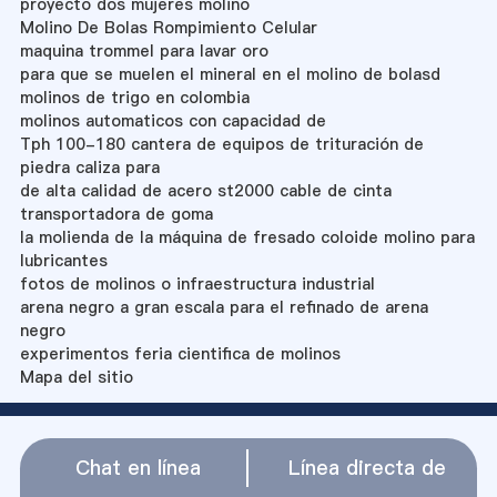
proyecto dos mujeres molino
Molino De Bolas Rompimiento Celular
maquina trommel para lavar oro
para que se muelen el mineral en el molino de bolasd
molinos de trigo en colombia
molinos automaticos con capacidad de
Tph 100-180 cantera de equipos de trituración de
piedra caliza para
de alta calidad de acero st2000 cable de cinta
transportadora de goma
la molienda de la máquina de fresado coloide molino para
lubricantes
fotos de molinos o infraestructura industrial
arena negro a gran escala para el refinado de arena
negro
experimentos feria cientifica de molinos
Mapa del sitio
Chat en línea
Línea directa de