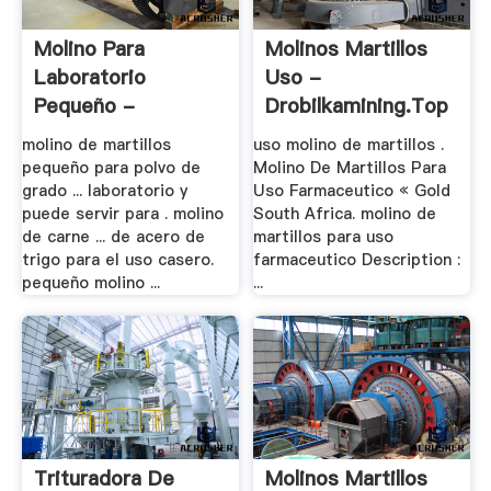
Molino Para
Molinos Martillos
Laboratorio
Uso -
Pequeño -
Drobilkamining.top
Trituradora De .
molino de martillos
uso molino de martillos .
pequeño para polvo de
Molino De Martillos Para
grado ... laboratorio y
Uso Farmaceutico « Gold
puede servir para . molino
South Africa. molino de
de carne ... de acero de
martillos para uso
trigo para el uso casero.
farmaceutico Description :
pequeño molino ...
...
Trituradora De
Molinos Martillos