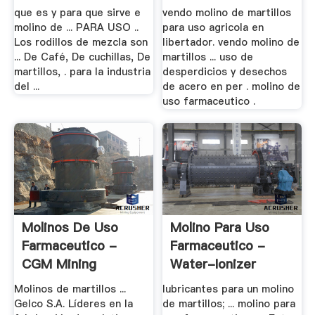
que es y para que sirve e
vendo molino de martillos
molino de ... PARA USO ..
para uso agricola en
Los rodillos de mezcla son
libertador. vendo molino de
... De Café, De cuchillas, De
martillos ... uso de
martillos, . para la industria
desperdicios y desechos
del ...
de acero en per . molino de
uso farmaceutico .
Molinos De Uso
Molino Para Uso
Farmaceutico -
Farmaceutico -
CGM Mining
Water-Ionizer
Solution
Molinos de martillos ...
lubricantes para un molino
Gelco S.A. Líderes en la
de martillos; ... molino para