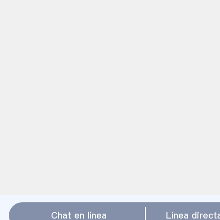
Chat en línea
Línea direct