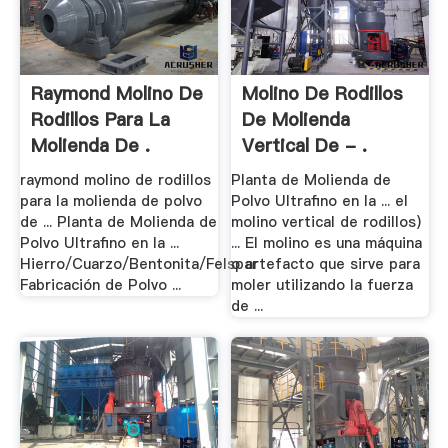
Raymond Molino De
Molino De Rodillos
Rodillos Para La
De Molienda
Molienda De .
Vertical De - .
raymond molino de rodillos
Planta de Molienda de
para la molienda de polvo
Polvo Ultrafino en la ... el
de ... Planta de Molienda de
molino vertical de rodillos)
Polvo Ultrafino en la ...
... El molino es una máquina
Hierro/Cuarzo/Bentonita/Felspar
o artefacto que sirve para
Fabricación de Polvo ...
moler utilizando la fuerza
de ...