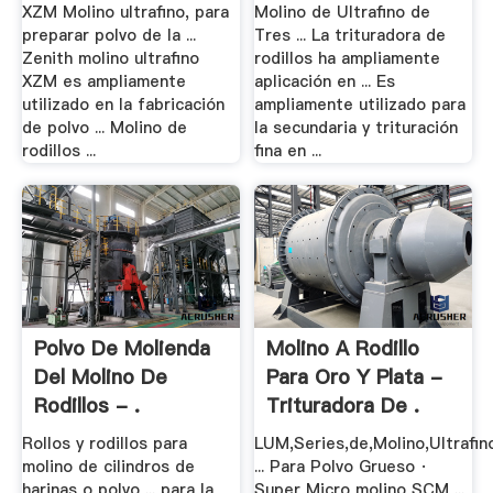
XZM Molino ultrafino, para
Molino de Ultrafino de
preparar polvo de la ...
Tres ... La trituradora de
Zenith molino ultrafino
rodillos ha ampliamente
XZM es ampliamente
aplicación en ... Es
utilizado en la fabricación
ampliamente utilizado para
de polvo ... Molino de
la secundaria y trituración
rodillos ...
fina en ...
Polvo De Molienda
Molino A Rodillo
Del Molino De
Para Oro Y Plata -
Rodillos - .
Trituradora De .
Rollos y rodillos para
LUM,Series,de,Molino,Ultrafino
molino de cilindros de
... Para Polvo Grueso ·
harinas o polvo ... para la
Super Micro molino SCM ...