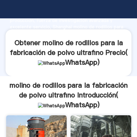
molino de rodillos para la fabricación de polvo
ultrafino fabricante Agarrando fuerte capacidad de
producción, fuerza de investigación avanzada y
excelente servicio, Shanghai molino de rodillos para
la fabricación de polvo ultrafino proveedor crea el
valor y aporta valores a todos los clientes.
Obtener molino de rodillos para la
fabricación de polvo ultrafino Precio(
WhatsApp
)
molino de rodillos para la fabricación
de polvo ultrafino Introducción(
WhatsApp
)