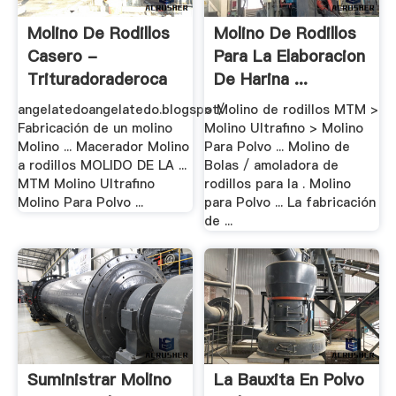
Molino De Rodillos
Molino De Rodillos
Casero -
Para La Elaboracion
Trituradoraderoca
De Harina ...
angelatedoangelatedo.blogspot/
> Molino de rodillos MTM >
Fabricación de un molino
Molino Ultrafino > Molino
Molino ... Macerador Molino
Para Polvo ... Molino de
a rodillos MOLIDO DE LA ...
Bolas / amoladora de
MTM Molino Ultrafino
rodillos para la . Molino
Molino Para Polvo ...
para Polvo ... La fabricación
de ...
Suministrar Molino
La Bauxita En Polvo