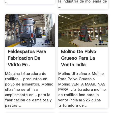
...
la industria de molienda de
...
Feldespatos Para
Molino De Polvo
Fabricacion De
Grueso Para La
Vidrio En .
Venta India
Máquina trituradora de
Molino Ultrafino > Molino
rodillos ... productos en
Para Polvo Grueso >
polvo de alimentos, Molino
Molino VENTA MAQUINAS
ultrafino se utiliza
PARA ... trituradora molino
ampliamente en ... para la
de rodillos fino para la
fabricación de esmaltes y
venta india m 225 quina
pastas ...
trituradora de ...