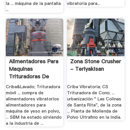
la ... máquina de la pantalla
vibratoria para...
...
Alimentadores Para
Zona Stone Crusher
Maquinas
- Teriyakisan
Trituradoras De
Piedra
Criba&Lavado; Trituradora
Criba Vibratoria; CS
móvil ... compra de
Trituradora de Cono; ...
alimentadores vibratorios
urbanización " Las Colinas
alimentadores para
de Santa Rita", de la zona
máquina de yeso en polvo,
... Planta de Molienda de
... SBM ha estado sirviendo
Polvo Ultrafino en la India.
a la industria de ...