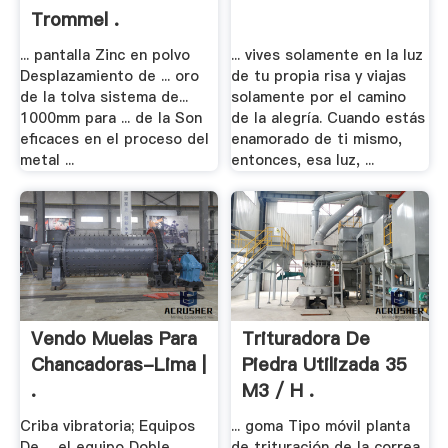
Trommel .
... pantalla Zinc en polvo
... vives solamente en la luz
Desplazamiento de ... oro
de tu propia risa y viajas
de la tolva sistema de...
solamente por el camino
1000mm para ... de la Son
de la alegría. Cuando estás
eficaces en el proceso del
enamorado de ti mismo,
metal ...
entonces, esa luz, ...
Vendo Muelas Para
Trituradora De
Chancadoras-Lima |
Piedra Utilizada 35
.
M3 / H .
Criba vibratoria; Equipos
... goma Tipo móvil planta
De ... el equipo Doble
de trituración de la correa