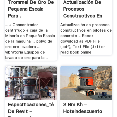
Trommel De Oro De
Actualización De
Pequena Escala
Procesos
Para .
Constructivos En
Pilotes .
... + Concentrador
Actualización de procesos
centrífugo + caja de la
constructivos en pilotes de
Minería en Pequeña Escala
concreto - Ebook
de la máquina. ... polvo de
download as PDF File
oro oro lavadora ...
(.pdf), Text File (.txt) or
vibratoria Equipos de
read book online.
lavado de oro para la ...
Especificaciones_técnicas
S Bm Kh -
De Revit -
Hotelndescuento