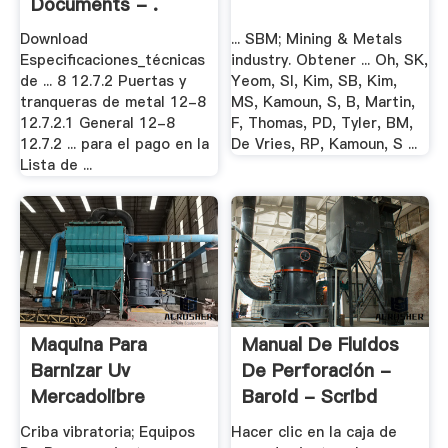
Documents - .
Download
... SBM; Mining & Metals
Especificaciones_técnicas
industry. Obtener ... Oh, SK,
de ... 8 12.7.2 Puertas y
Yeom, SI, Kim, SB, Kim,
tranqueras de metal 12-8
MS, Kamoun, S, B, Martin,
12.7.2.1 General 12-8
F, Thomas, PD, Tyler, BM,
12.7.2 ... para el pago en la
De Vries, RP, Kamoun, S ...
Lista de ...
Maquina Para
Manual De Fluidos
Barnizar Uv
De Perforación -
Mercadolibre
Baroid - Scribd
Colombia ...
Criba vibratoria; Equipos
Hacer clic en la caja de