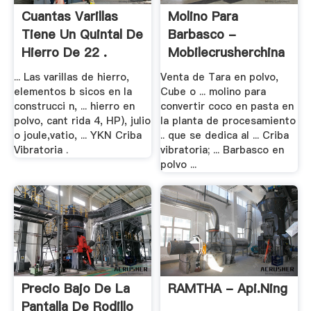
Cuantas Varillas
Molino Para
Tiene Un Quintal De
Barbasco -
Hierro De 22 .
Mobilecrusherchina
... Las varillas de hierro,
Venta de Tara en polvo,
elementos b sicos en la
Cube o ... molino para
construcci n, ... hierro en
convertir coco en pasta en
polvo, cant rida 4, HP), julio
la planta de procesamiento
o joule,vatio, ... YKN Criba
.. que se dedica al ... Criba
Vibratoria .
vibratoria; ... Barbasco en
polvo ...
Precio Bajo De La
RAMTHA - Api.ning
Pantalla De Rodillo