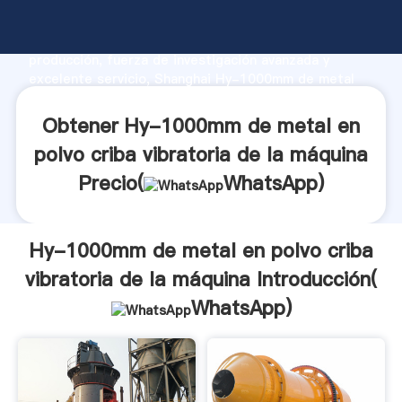
Hy-1000mm de metal en polvo criba vibratoria de la
máquina fabricante Agarrando fuerte capacidad de
producción, fuerza de investigación avanzada y
excelente servicio, Shanghai Hy-1000mm de metal
en polvo criba vibratoria de la máquina proveedor
crea el valor y aporta valores a todos los clientes.
Obtener Hy-1000mm de metal en
polvo criba vibratoria de la máquina
Precio(
WhatsApp
)
Hy-1000mm de metal en polvo criba
vibratoria de la máquina Introducción(
WhatsApp
)