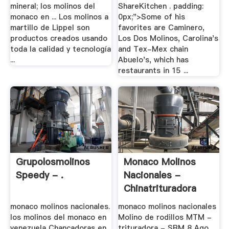
mineral; los molinos del
ShareKitchen . padding:
monaco en ... Los molinos a
0px;">Some of his
martillo de Lippel son
favorites are Caminero,
productos creados usando
Los Dos Molinos, Carolina's
toda la calidad y tecnología
and Tex-Mex chain
...
Abuelo's, which has
restaurants in 15 ...
Grupolosmolinos
Monaco Molinos
Speedy - .
Nacionales -
Chinatrituradora
monaco molinos nacionales.
monaco molinos nacionales
los molinos del monaco en
Molino de rodillos MTM -
venezuela Chancadoras en
trituradora - SBM 8 Ago