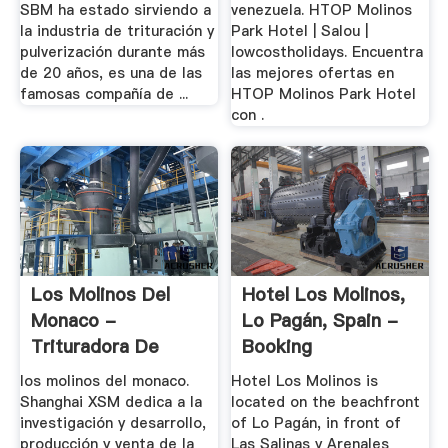
SBM ha estado sirviendo a
venezuela. HTOP Molinos
la industria de trituración y
Park Hotel | Salou |
pulverización durante más
lowcostholidays. Encuentra
de 20 años, es una de las
las mejores ofertas en
famosas compañía de ...
HTOP Molinos Park Hotel
con .
Los Molinos Del
Hotel Los Molinos,
Monaco -
Lo Pagán, Spain -
Trituradora De
Booking
Cono
los molinos del monaco.
Hotel Los Molinos is
Shanghai XSM dedica a la
located on the beachfront
investigación y desarrollo,
of Lo Pagán, in front of
producción y venta de la
Las Salinas y Arenales