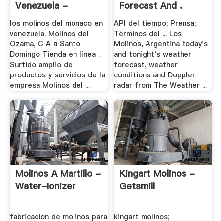
Venezuela -
Forecast And .
Cuzoology
los molinos del monaco en
API del tiempo; Prensa;
venezuela. Molinos del
Términos del ... Los
Ozama, C A в Santo
Molinos, Argentina today's
Domingo Tienda en línea .
and tonight's weather
Surtido amplio de
forecast, weather
productos y servicios de la
conditions and Doppler
empresa Molinos del ...
radar from The Weather ...
Molinos A Martillo -
Kingart Molinos -
Water-Ionizer
Getsmill
fabricacion de molinos para
kingart molinos;