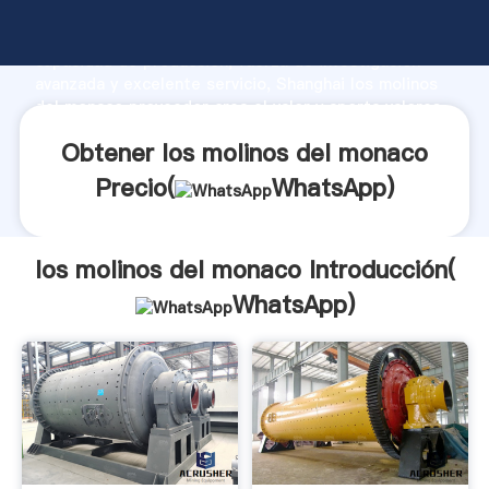
los molinos del monaco fabricante Agarrando fuerte
capacidad de producción, fuerza de investigación
avanzada y excelente servicio, Shanghai los molinos
del monaco proveedor crea el valor y aporta valores
a todos los clientes.
Obtener los molinos del monaco
Precio(
WhatsApp
)
los molinos del monaco Introducción(
WhatsApp
)