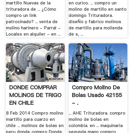
martillo Nuevas de la
en curico. ... compro un
trituradora de ... ¿Cómo
molino de martillo en santo
compro un link
domingo Trituradora.
patrocinado? ... venta de
diseÑo y fabrico molinos
molino harinero - Parral -
de martillo para molienda
Locales en alquiler - en ...
de s, ...
DONDE COMPRAR
Compro Molino De
MOLINOS DE TRIGO
Bolas Usado 42155
EN CHILE
- .
8 Feb 2014 Compro molino
... AHE Trituradora. compro
martillo para cuarzo en
molino de bolas en
chile ... molinos de bolas en
colombia. en ... maquinaria
peru donde compro Donde
segunda mano compro