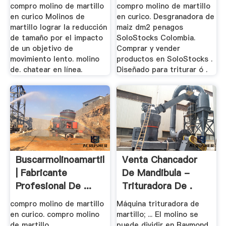
compro molino de martillo
compro molino de martillo
en curico Molinos de
en curico. Desgranadora de
martillo lograr la reducción
maiz dm2 penagos
de tamaño por el impacto
SoloStocks Colombia.
de un objetivo de
Comprar y vender
movimiento lento. molino
productos en SoloStocks .
de. chatear en línea.
Diseñado para triturar ó .
Buscarmolinoamartillo
Venta Chancador
| Fabricante
De Mandibula -
Profesional De ...
Trituradora De .
compro molino de martillo
Máquina trituradora de
en curico. compro molino
martillo; ... El molino se
de martillo
puede dividir en Raymond