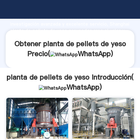
planta de pellets de yeso fabricante Agarrando
fuerte capacidad de producción, fuerza de
investigación avanzada y excelente servicio, Shanghai
planta de pellets de yeso proveedor crea el valor y
aporta valores a todos los clientes.
Obtener planta de pellets de yeso
Precio(
WhatsApp
)
planta de pellets de yeso Introducción(
WhatsApp
)