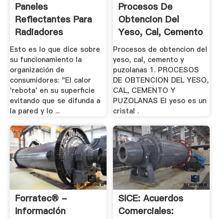
Paneles
Procesos De
Reflectantes Para
Obtencion Del
Radiadores
Yeso, Cal, Cemento
¿Ahorran .
Y .
Esto es lo que dice sobre
Procesos de obtencion del
su funcionamiento la
yeso, cal, cemento y
organización de
puzolanas 1. PROCESOS
consumidores: "El calor
DE OBTENCION DEL YESO,
'rebota' en su superficie
CAL, CEMENTO Y
evitando que se difunda a
PUZOLANAS El yeso es un
la pared y lo ...
cristal .
Forratec® -
SICE: Acuerdos
Información
Comerciales: