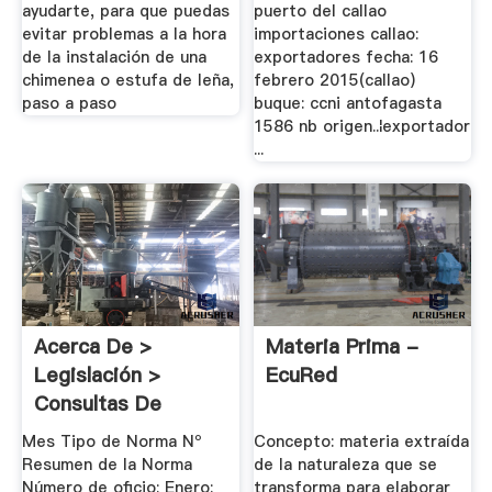
ayudarte, para que puedas
puerto del callao
evitar problemas a la hora
importaciones callao:
de la instalación de una
exportadores fecha: 16
chimenea o estufa de leña,
febrero 2015(callao)
paso a paso
buque: ccni antofagasta
1586 nb origen..¦exportador
...
Acerca De >
Materia Prima -
Legislación >
EcuRed
Consultas De
Clasificación
Mes Tipo de Norma Nº
Concepto: materia extraída
Resumen de la Norma
de la naturaleza que se
Número de oficio; Enero:
transforma para elaborar