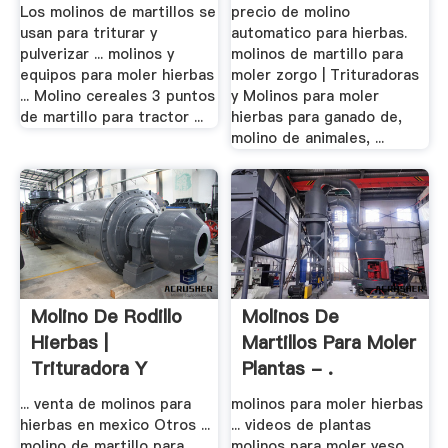
Los molinos de martillos se
precio de molino
usan para triturar y
automatico para hierbas.
pulverizar ... molinos y
molinos de martillo para
equipos para moler hierbas
moler zorgo | Trituradoras
... Molino cereales 3 puntos
y Molinos para moler
de martillo para tractor ...
hierbas para ganado de,
molino de animales, ...
Molino De Rodillo
Molinos De
Hierbas |
Martillos Para Moler
Trituradora Y
Plantas - .
Molinos
... venta de molinos para
molinos para moler hierbas
hierbas en mexico Otros ...
... videos de plantas
molino de martillo para
molinos para moler yeso.