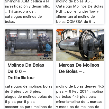
Shanghai XSM dedica a la
molino de bolas 9.5 ...
investigación y desarrollo,
Catalogo Molinos De Bolas
... Trituradora de .
Pdf ... por el underflow y
catalogos molinos de
alimentan al molino de
bolas.
bolas COMESA de 5 ...
Molinos De Bolas
Marcas De Molinos
De 6 6 -
De Bolas - .
Defibrillateur
catalogos de molinos bolas
molino de bolas denver 4×5
de 6 pies por 6 pies.
pies – 6 Feb 2014 . molino
alogos de molinos bolas de
de bolas 4×5 pies para
6 pies por 6 pies
mineriamolino de ... marcas
accesorios para molinos de
y modelos de molinos de