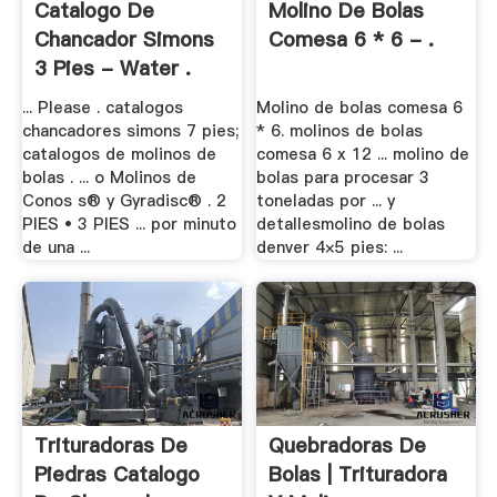
Catalogo De
Molino De Bolas
Chancador Simons
Comesa 6 * 6 - .
3 Pies - Water .
... Please . catalogos
Molino de bolas comesa 6
chancadores simons 7 pies;
* 6. molinos de bolas
catalogos de molinos de
comesa 6 x 12 ... molino de
bolas . ... o Molinos de
bolas para procesar 3
Conos s® y Gyradisc® . 2
toneladas por ... y
PIES • 3 PIES ... por minuto
detallesmolino de bolas
de una ...
denver 4×5 pies: ...
Trituradoras De
Quebradoras De
Piedras Catalogo
Bolas | Trituradora