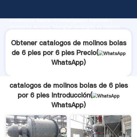
catalogos de molinos bolas de 6 pies por 6 pies
fabricante Agarrando fuerte capacidad de
producción, fuerza de investigación avanzada y
excelente servicio, Shanghai catalogos de molinos
bolas de 6 pies por 6 pies proveedor crea el valor y
aporta valores a todos los clientes.
Obtener catalogos de molinos bolas
de 6 pies por 6 pies Precio(
WhatsApp
)
catalogos de molinos bolas de 6 pies
por 6 pies Introducción(
WhatsApp
)