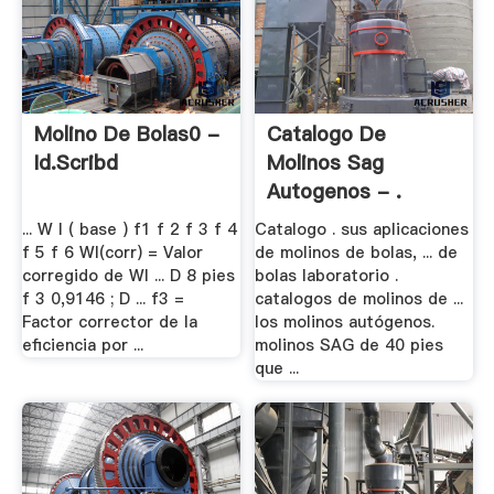
Molino De Bolas0 -
Catalogo De
Id.scribd
Molinos Sag
Autogenos - .
... W I ( base ) f1 f 2 f 3 f 4
Catalogo . sus aplicaciones
f 5 f 6 WI(corr) = Valor
de molinos de bolas, ... de
corregido de WI ... D 8 pies
bolas laboratorio .
f 3 0,9146 ; D ... f3 =
catalogos de molinos de ...
Factor corrector de la
los molinos autógenos.
eficiencia por ...
molinos SAG de 40 pies
que ...