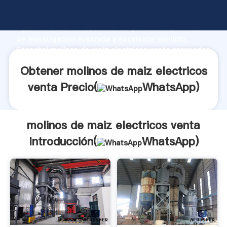
molinos de maiz electricos venta fabricante
Agarrando fuerte capacidad de producción, fuerza
de investigación avanzada y excelente servicio,
Shanghai molinos de maiz electricos venta proveedor
crea el valor y aporta valores a todos los clientes.
Obtener molinos de maiz electricos
venta Precio(
WhatsApp
)
molinos de maiz electricos venta
Introducción(
WhatsApp
)