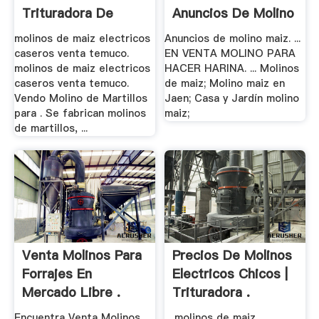
Trituradora De
Anuncios De Molino
Cono
Maiz .
molinos de maiz electricos
Anuncios de molino maiz. ...
caseros venta temuco.
EN VENTA MOLINO PARA
molinos de maiz electricos
HACER HARINA. ... Molinos
caseros venta temuco.
de maiz; Molino maiz en
Vendo Molino de Martillos
Jaen; Casa y Jardín molino
para . Se fabrican molinos
maiz;
de martillos, ...
Venta Molinos Para
Precios De Molinos
Forrajes En
Electricos Chicos |
Mercado Libre .
Trituradora .
Encuentra Venta Molinos
... molinos de maiz