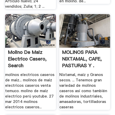
Artículo nuevo; 24
en molino. de...
vendidos; Zulia; 1; 2 ...
Molino De Maiz
MOLINOS PARA
Electrico Casero,
NIXTAMAL, CAFE,
Search
PASTURAS Y .
molinos electricos caseros
Nixtamal, maiz y Granos
de maiz... molinos de maiz
secos. ... Tenemos gran
electricos caseros venta
variedad de molinos
temuco. molino de maiz
caseros así como también
electrico perú youtube. 27
de molinos industriales,
mar 2014 molinos
amasadoras, tortilladoras
electricos caseros...
caseras