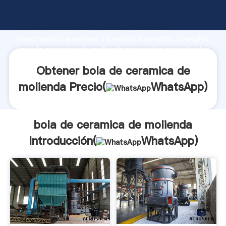
bola de ceramica de molienda fabricante Agarrando
fuerte capacidad de producción, fuerza de
investigación avanzada y excelente servicio, Shanghai
bola de ceramica de molienda proveedor crea el valor
y aporta valores a todos los clientes.
Obtener bola de ceramica de
molienda Precio(
WhatsApp
)
bola de ceramica de molienda
Introducción(
WhatsApp
)