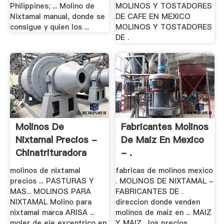
Philippines; ... Molino de
MOLINOS Y TOSTADORES
Nixtamal manual, donde se
DE CAFE EN MEXICO
consigue y quien los ...
MOLINOS Y TOSTADORES
DE .
Molinos De
Fabricantes Molinos
Nixtamal Precios -
De Maiz En Mexico
Chinatrituradora
- .
molinos de nixtamal
fabricas de molinos mexico
precios ... PASTURAS Y
. MOLINOS DE NIXTAMAL -
MAS... MOLINOS PARA
FABRICANTES DE .
NIXTAMAL Molino para
direccion donde venden
nixtamal marca ARISA ...
molinos de maiz en ... MAIZ
moler de eje excentrico en
Y MAIZ . los precios