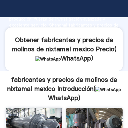
fabricantes y precios de molinos de nixtamal mexico
fabricante Agarrando fuerte capacidad de
producción, fuerza de investigación avanzada y
excelente servicio, Shanghai fabricantes y precios de
molinos de nixtamal mexico proveedor crea el valor y
aporta valores a todos los clientes.
Obtener fabricantes y precios de
molinos de nixtamal mexico Precio(
WhatsApp
)
fabricantes y precios de molinos de
nixtamal mexico Introducción(
WhatsApp
)