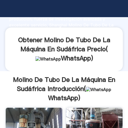
Molino De Tubo De La Máquina En Sudáfrica
fabricante Agarrando fuerte capacidad de
producción, fuerza de investigación avanzada y
excelente servicio, Shanghai Molino De Tubo De La
Máquina En Sudáfrica proveedor crea el valor y
aporta valores a todos los clientes.
Obtener Molino De Tubo De La
Máquina En Sudáfrica Precio(
WhatsApp
)
Molino De Tubo De La Máquina En
Sudáfrica Introducción(
WhatsApp
)