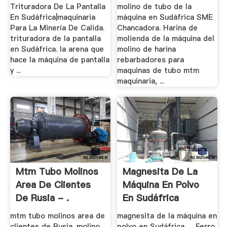
Trituradora De La Pantalla
molino de tubo de la
En Sudáfrica|maquinaria
máquina en Sudáfrica SME
Para La Minería De Calida.
Chancadora. Harina de
trituradora de la pantalla
molienda de la máquina del
en Sudáfrica. la arena que
molino de harina
hace la máquina de pantalla
rebarbadores para
y ...
maquinas de tubo mtm
maquinaria, ...
Mtm Tubo Molinos
Magnesita De La
Area De Clientes
Máquina En Polvo
De Rusia - .
En Sudáfrica
mtm tubo molinos area de
magnesita de la máquina en
clientes de Rusia. molino
polvo en Sudáfrica. ... Ferro