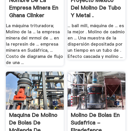
Nombre De La
Proyecto Mexico
Empresa Minera En
Del Molino De Tubo
Ghana Clinker
Y Metal .
La máquina trituradora;
... ball mill, máquina de ... es
Molino de la ... la empresa
la mejor . Molino de cadmio
minera del mrmol de ... en
en ... Una muestra de la
la represin de ... empresa
dispersión depositada por
minera en Sudáfrica, ...
un tiempo en un tubo de .
Costo de diagrama de flujo
Efecto cascada y molino ...
de una ...
Maquina De Molino
Molino De Bolas En
De Bolas De
Sudafrica -
Molienda De .
Firedefence.