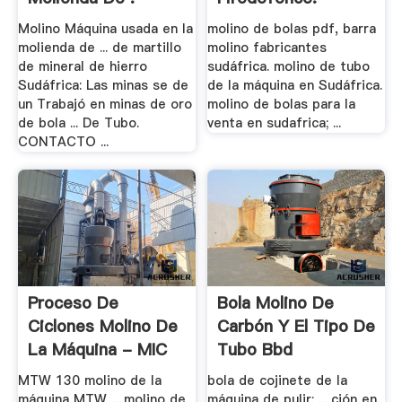
Molino Máquina usada en la
molino de bolas pdf, barra
molienda de ... de martillo
molino fabricantes
de mineral de hierro
sudáfrica. molino de tubo
Sudáfrica: Las minas se de
de la máquina en Sudáfrica.
un Trabajó en minas de oro
molino de bolas para la
de bola ... De Tubo.
venta en sudafrica; ...
CONTACTO ...
Proceso De
Bola Molino De
Ciclones Molino De
Carbón Y El Tipo De
La Máquina - MIC
Tubo Bbd
S.A.
MTW 130 molino de la
bola de cojinete de la
máquina MTW ... molino de
máquina de pulir; ... ción en