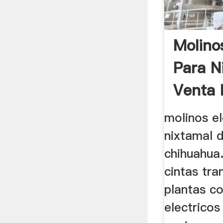
Molino
Para N
Venta 
molinos el
nixtamal 
chihuahua. 
cintas tra
plantas c
electricos