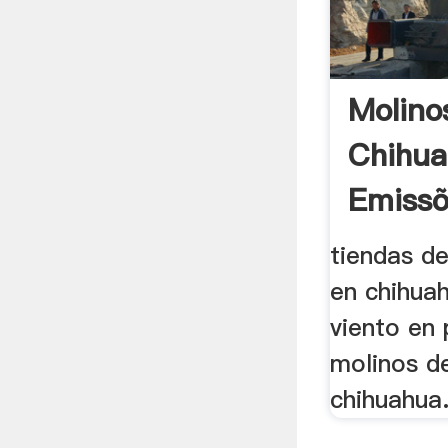
Molino
Chihua
Emissõ
tiendas de
en chihua
viento en 
molinos d
chihuahua