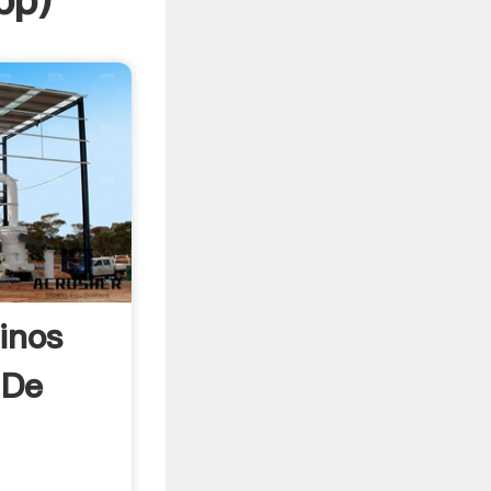
pp
)
inos
 De