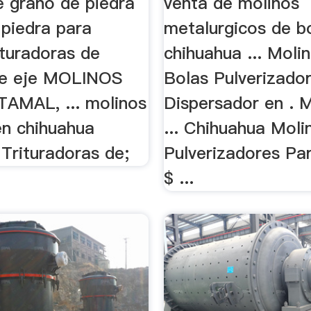
e grano de piedra
venta de molinos
 piedra para
metalurgicos de b
ituradoras de
chihuahua ... Moli
de eje MOLINOS
Bolas Pulverizado
AMAL, ... molinos
Dispersador en . 
n chihuahua
... Chihuahua Moli
Trituradoras de;
Pulverizadores Pa
$ ...