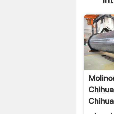
In
Molino
Chihu
Chihua