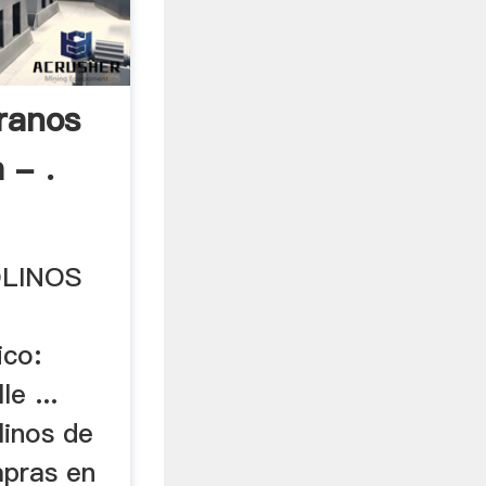
ranos
 - .
OLINOS
co:
e ...
linos de
mpras en