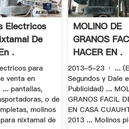
s Electricos
MOLINO DE
ixtamal De
GRANOS FAC
En .
HACER EN .
ectricos para
2013-5-23 · ... (
de venta en
Segundos y Dale e
... pantallas,
Publicidad) ... M
nsportadoras, o de
GRANOS FACIL D
ompletas, molinos
EN CASA CUAUH
 para nixtamal de
2013 ... Molinos p