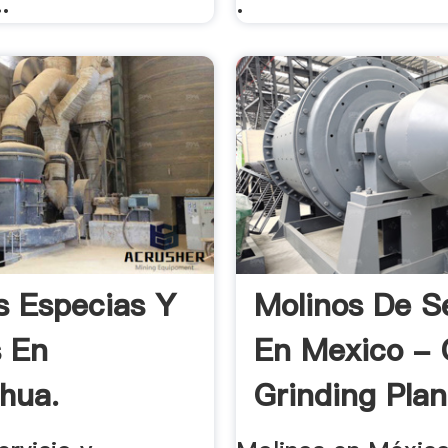
.
.
s Especias Y
Molinos De S
 En
En Mexico -
hua.
Grinding Plan