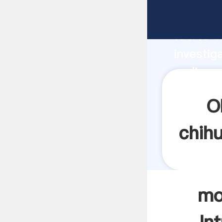
molinos 
fuerte c
investig
molinos 
y aporta
O
chih
mo