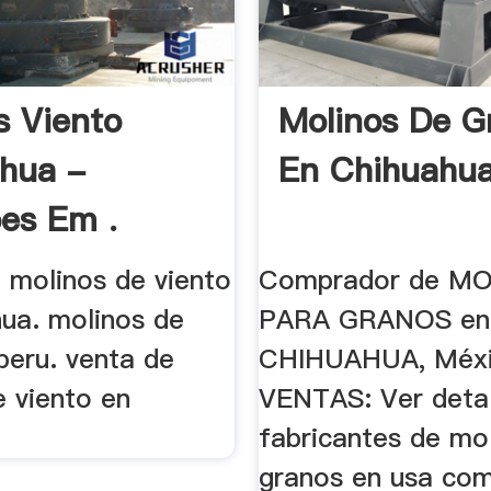
s Viento
Molinos De G
hua -
En Chihuahua
es Em .
 molinos de viento
Comprador de M
hua. molinos de
PARA GRANOS en
peru. venta de
CHIHUAHUA, Méxi
e viento en
VENTAS: Ver detall
.
fabricantes de mo
granos en usa co