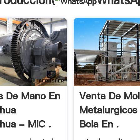
troducción(
WhatsA
s De Mano En
Venta De Mol
ahua
Metalurgicos
hua - MIC .
Bola En .