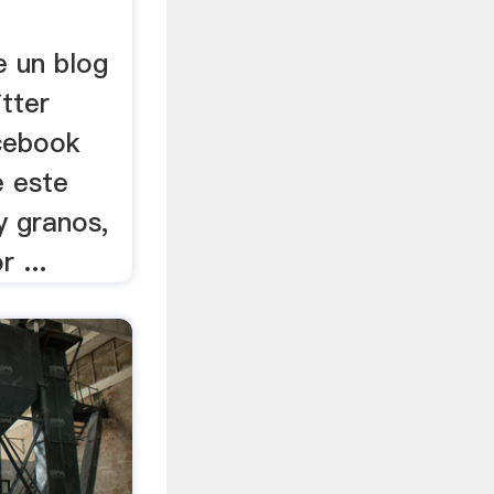
e un blog
tter
cebook
e este
y granos,
r ...