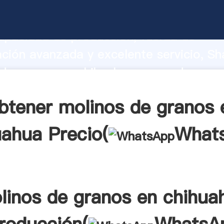
de granos en chihuahua fabricante Aga
apacidad de producción, fuerza de
ación avanzada y excelente servicio, Sh
de granos en chihuahua proveedor crea 
 valores a todos los clientes.
btener molinos de granos 
uahua Precio(
What
linos de granos en chihua