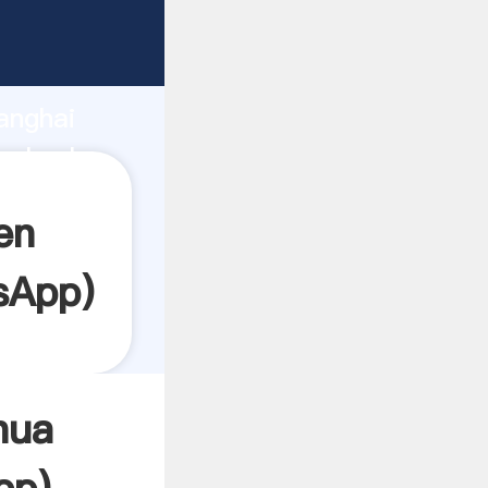
rrando
anghai
el valor
en
sApp
)
hua