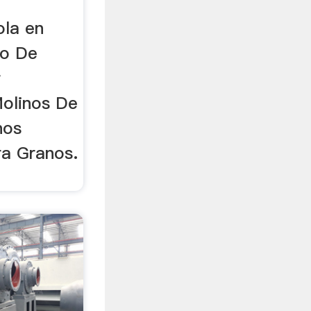
ola en
no De
r
Molinos De
nos
ra Granos.