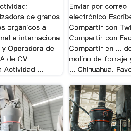
De .
ctividad:
Enviar por correo
izadora de granos
electrónico Escrib
os orgánicos a
Compartir con Twi
onal e internacional
Compartir con Fa
 y Operadora de
Compartir en ... d
SA de CV
molino de forraje 
Actividad ...
... Chihuahua. Favo