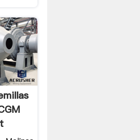
emillas
 CGM
t