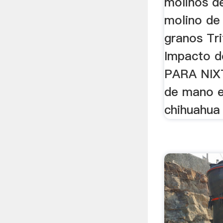
molinos d
molino de
granos Tr
Impacto 
PARA NIXT
de mano e
chihuahua 