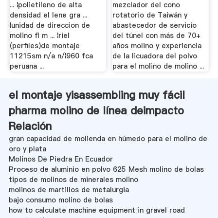
... ¦polietileno de alta
mezclador del cono
densidad el lene gra ...
rotatorio de Taiwán y
¦unidad de direccion de
abastecedor de servicio
molino fl m ... ¦riel
del túnel con más de 70+
(perfiles)de montaje
años molino y experiencia
11215sm n/a n/¦960 fca
de la licuadora del polvo
peruana ...
para el molino de molino ...
el montaje yisassembling muy fácil
pharma molino de línea deimpacto
Relación
gran capacidad de molienda en húmedo para el molino de
oro y plata
Molinos De Piedra En Ecuador
Proceso de aluminio en polvo 625 Mesh molino de bolas
tipos de molinos de minerales molino
molinos de martillos de metalurgia
bajo consumo molino de bolas
how to calculate machine equipment in gravel road