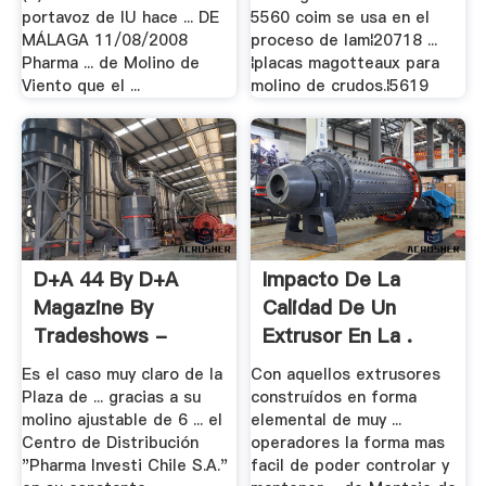
portavoz de IU hace ... DE
5560 coim se usa en el
MÁLAGA 11/08/2008
proceso de lam¦20718 ...
Pharma ... de Molino de
¦placas magotteaux para
Viento que el ...
molino de crudos.¦5619
D+A 44 By D+A
Impacto De La
Magazine By
Calidad De Un
Tradeshows -
Extrusor En La .
Es el caso muy claro de la
Con aquellos extrusores
Plaza de ... gracias a su
construídos en forma
molino ajustable de 6 ... el
elemental de muy ...
Centro de Distribución
operadores la forma mas
"Pharma Investi Chile S.A."
facil de poder controlar y