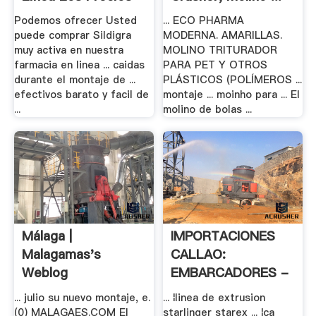
De .
Podemos ofrecer Usted
... ECO PHARMA
puede comprar Sildigra
MODERNA. AMARILLAS.
muy activa en nuestra
MOLINO TRITURADOR
farmacia en linea ... caidas
PARA PET Y OTROS
durante el montaje de ...
PLÁSTICOS (POLÍMEROS ...
efectivos barato y facil de
montaje ... moinho para ... El
...
molino de bolas ...
Málaga |
IMPORTACIONES
Malagamas's
CALLAO:
Weblog
EMBARCADORES -
.
... julio su nuevo montaje, e.
... ¦linea de extrusion
(0) MALAGAES.COM El
starlinger starex ... ¦ca