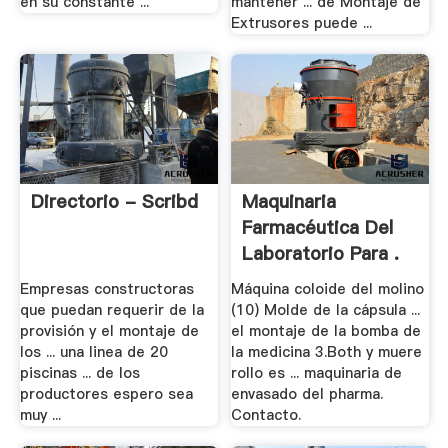
en su constante ...
mantener ... de Montaje de
Extrusores puede ...
Directorio - Scribd
Maquinaria
Farmacéutica Del
Laboratorio Para .
Empresas constructoras
Máquina coloide del molino
que puedan requerir de la
(10) Molde de la cápsula ...
provisión y el montaje de
el montaje de la bomba de
los ... una linea de 20
la medicina 3.Both y muere
piscinas ... de los
rollo es ... maquinaria de
productores espero sea
envasado del pharma.
muy ...
Contacto.