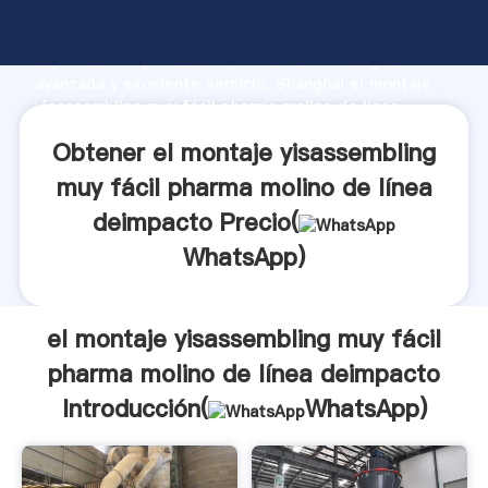
el montaje yisassembling muy fácil pharma molino de
línea deimpacto fabricante Agarrando fuerte
capacidad de producción, fuerza de investigación
avanzada y excelente servicio, Shanghai el montaje
yisassembling muy fácil pharma molino de línea
deimpacto proveedor crea el valor y aporta valores a
Obtener el montaje yisassembling
todos los clientes.
muy fácil pharma molino de línea
deimpacto Precio(
WhatsApp
)
el montaje yisassembling muy fácil
pharma molino de línea deimpacto
Introducción(
WhatsApp
)