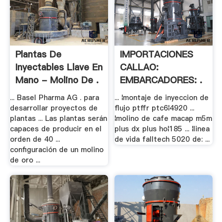
Plantas De
IMPORTACIONES
Inyectables Llave En
CALLAO:
Mano - Molino De .
EMBARCADORES: .
... Basel Pharma AG . para
... ¦montaje de inyeccion de
desarrollar proyectos de
flujo ptffr ptc6¦4920 ...
plantas ... Las plantas serán
¦molino de cafe macap m5m
capaces de producir en el
plus dx plus ho¦185 ... ¦linea
orden de 40 ...
de vida falltech 5020 de: ...
configuración de un molino
de oro ...