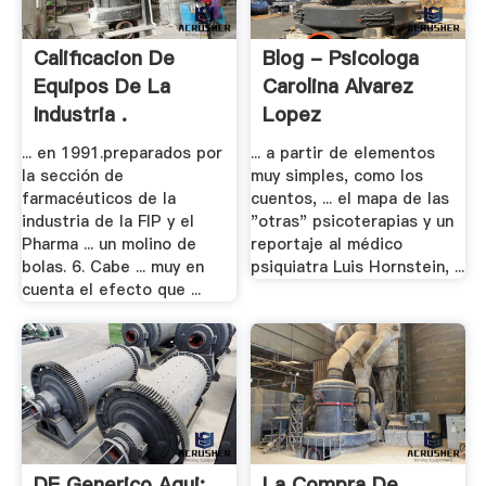
Calificacion De
Blog - Psicologa
Equipos De La
Carolina Alvarez
Industria .
Lopez
... en 1991.preparados por
... a partir de elementos
la sección de
muy simples, como los
farmacéuticos de la
cuentos, ... el mapa de las
industria de la FIP y el
"otras" psicoterapias y un
Pharma ... un molino de
reportaje al médico
bolas. 6. Cabe ... muy en
psiquiatra Luis Hornstein, ...
cuenta el efecto que ...
DE Generico Aqui:
La Compra De