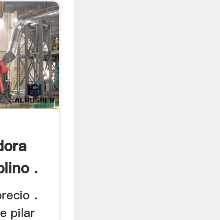
dora
lino .
precio .
 pilar