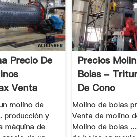
a Precio De
Precios Moli
inos
Bolas - Tritu
ax Venta
De Cono
 un molino de
Molino de bolas pr
n. producción y
Venta de molino d
la máquina de
Molino de bolas ..