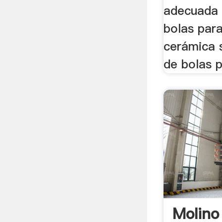
adecuada 
bolas par
cerámica 
de bolas pa
Molino