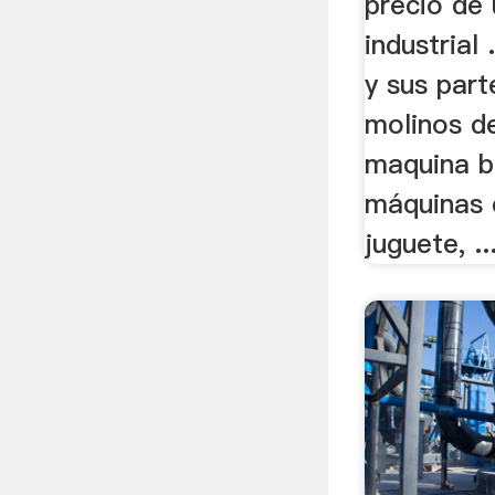
precio de
industrial
y sus part
molinos de
maquina bo
máquinas 
juguete, ..