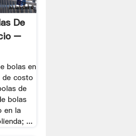
las De
cio –
de bolas en
ra de costo
bolas de
de bolas
 en la
ienda; ...