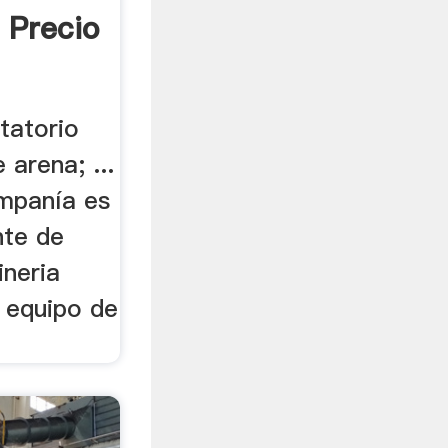
 Precio
tatorio
arena; ...
mpanía es
nte de
ineria
 equipo de