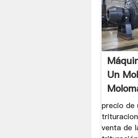
Máquin
Un Mol
Molom
precio de
trituracio
venta de 