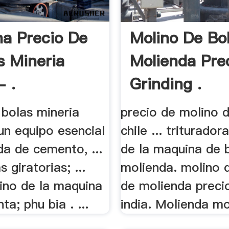
a Precio De
Molino De Bo
s Mineria
Molienda Pre
- .
Grinding .
 bolas mineria
precio de molino 
un equipo esencial
chile ... triturado
da de cemento, ...
de la maquina de 
s giratorias; ...
molienda. molino 
ino de la maquina
de molienda precio
ta; phu bia . ...
india. Molienda mol