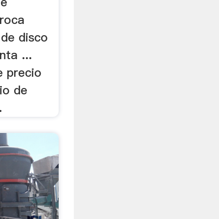
de
eroca
 de disco
ta ...
e precio
io de
.