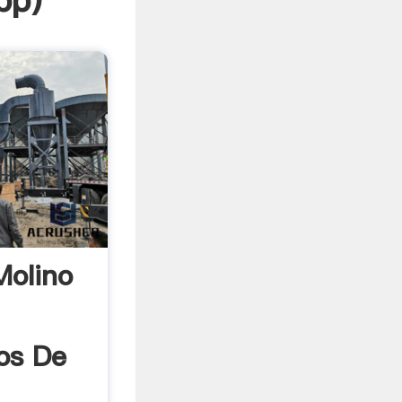
pp
)
Molino
os De