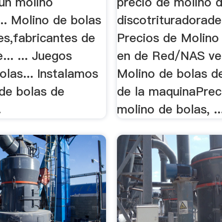
 un molino
precio de molino 
 ... Molino de bolas
discotrituradorad
es,fabricantes de
Precios de Molino
... ... Juegos
en de Red/NAS ven
las... Instalamos
Molino de bolas d
de bolas de
de la maquinaPrec
.
molino de bolas, ..