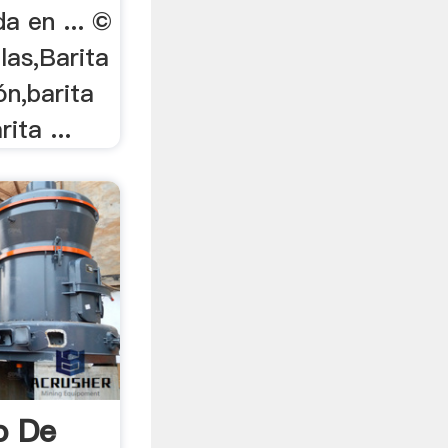
a en ... ©
las,Barita
ón,barita
ita ...
o De