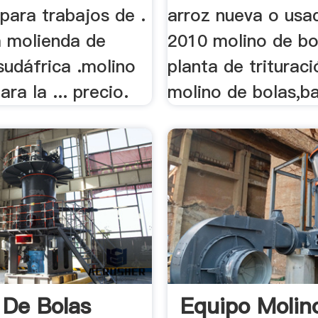
para trabajos de .
arroz nueva o usad
a molienda de
2010 molino de bo
sudáfrica .molino
planta de trituraci
ra la ... precio.
molino de bolas,bar
 De Bolas
Equipo Molin