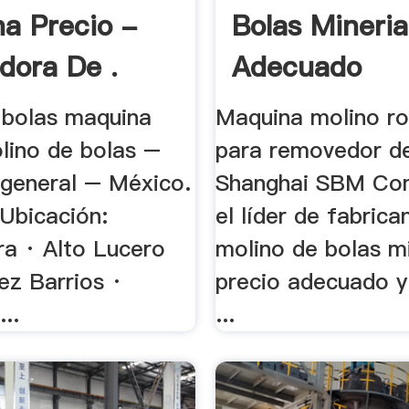
a Precio -
Bolas Mineria
adora De .
Adecuado
 bolas maquina
Maquina molino ro
olino de bolas –
para removedor de 
 general – México.
Shanghai SBM Co
 Ubicación:
el líder de fabrica
ra · Alto Lucero
molino de bolas m
ez Barrios ·
precio adecuado y
..
...