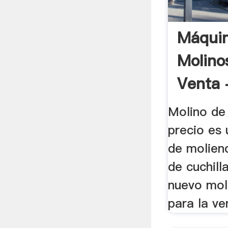
Máquin
Molino
Venta 
Molino de
precio es 
de molien
de cuchilla
nuevo mol
para la ven