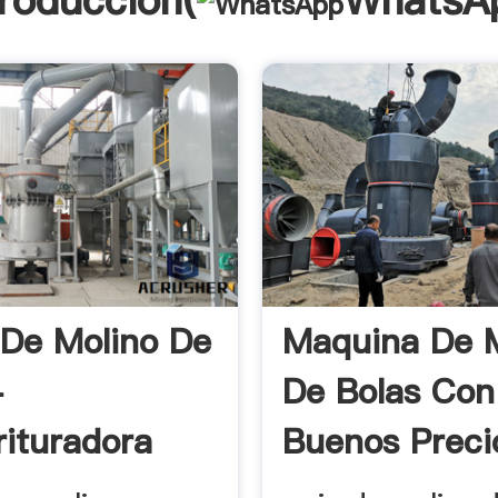
troducción(
WhatsA
 De Molino De
Maquina De 
-
De Bolas Con
rituradora
Buenos Preci