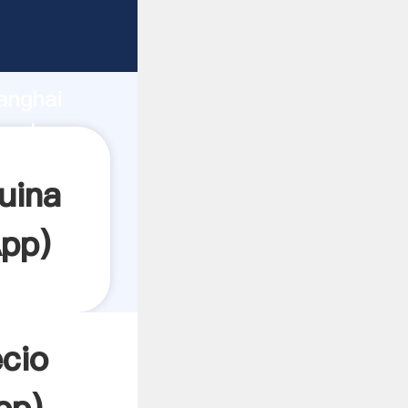
arrando
anghai
a el
uina
pp
)
cio