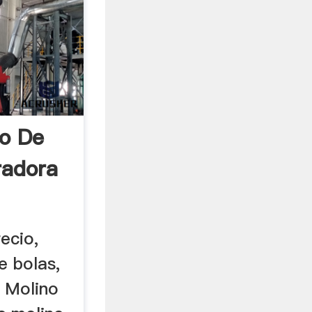
no De
radora
ecio,
e bolas,
. Molino