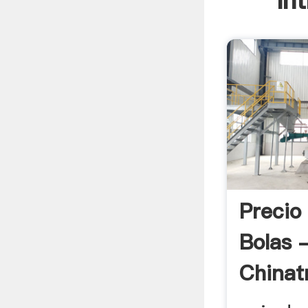
In
Precio
Bolas 
Chinat