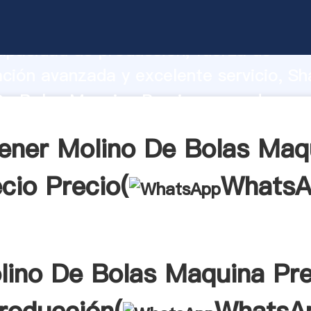
De Bolas Maquina Precio fabricante Ag
apacidad de producción, fuerza de
ación avanzada y excelente servicio, Sh
De Bolas Maquina Precio proveedor cre
aporta valores a todos los clientes.
ener Molino De Bolas Maq
cio Precio(
WhatsA
lino De Bolas Maquina Pre