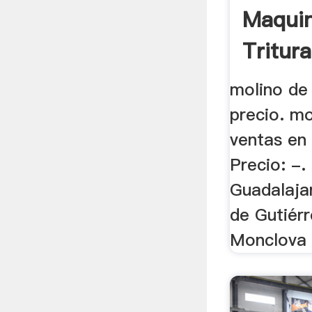
Maquin
Tritur
molino de
precio. m
ventas en
Precio: -.
Guadalaja
de Gutiérr
Monclova .