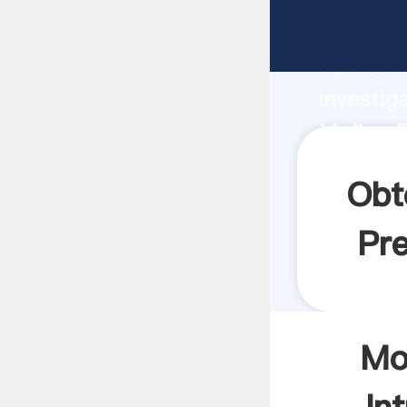
Molino 
fuerte c
investig
Molino 
valor y 
Obt
Pre
Mo