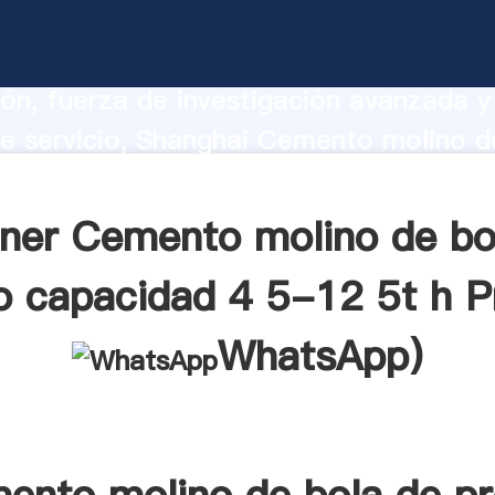
 molino de bola de precio capacidad 4
ante Agarrando fuerte capacidad de
ón, fuerza de investigación avanzada y
e servicio, Shanghai Cemento molino d
o capacidad 4 5-12 5t h proveedor crea
aporta valores a todos los clientes.
ner Cemento molino de bo
o capacidad 4 5-12 5t h P
WhatsApp
)