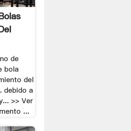
Bolas
Del
lino de
e bola
amiento del
.. debido a
y... >> Ver
emento ...