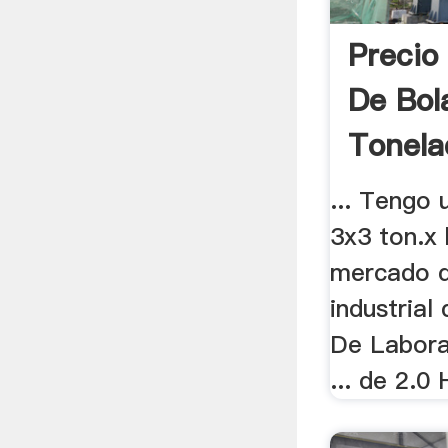
Precio
De Bol
Tonela
... Tengo 
3x3 ton.x 
mercado d
industrial
De Laborat
... de 2.0