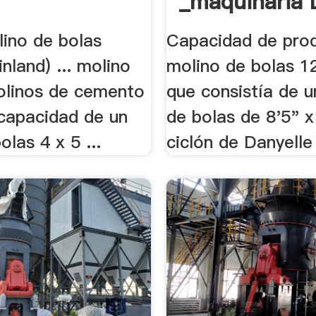
_maquinaria 
olino de bolas
Capacidad de pro
nland) ... molino
molino de bolas 12
olinos de cemento
que consistía de u
 capacidad de un
de bolas de 8'5" x
olas 4 x 5 ...
ciclón de Danyelle 