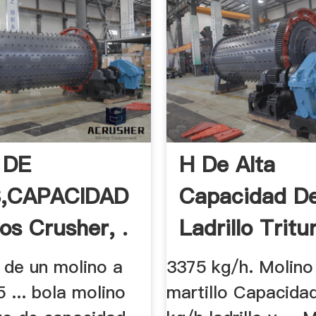
 DE
H De Alta
,CAPACIDAD
Capacidad D
os Crusher, .
Ladrillo Trit
De .
 de un molino a
3375 kg/h. Molino
5 ... bola molino
martillo Capacida