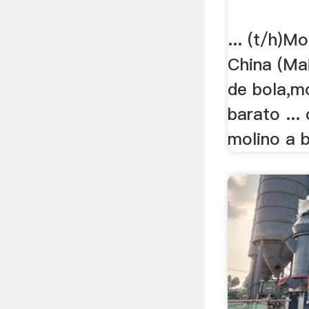
... (t/h)M
China (Mai
de bola,m
barato ...
molino a b