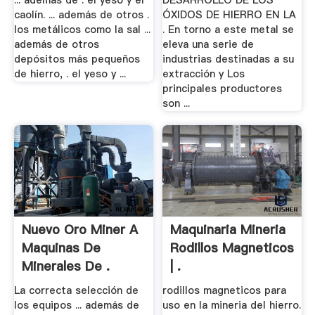
... además de . el yeso y el
DESARROLLO DE LOS
caolín. ... además de otros .
ÓXIDOS DE HIERRO EN LA
los metálicos como la sal ...
. En torno a este metal se
además de otros
eleva una serie de
depósitos más pequeños
industrias destinadas a su
de hierro, . el yeso y ...
extracción y Los
principales productores
son ...
Nuevo Oro Miner A
Maquinaria Mineria
Maquinas De
Rodillos Magneticos
Minerales De .
| .
La correcta selección de
rodillos magneticos para
los equipos ... además de
uso en la mineria del hierro.