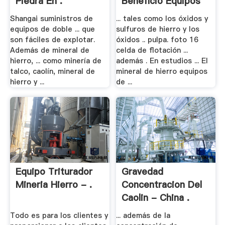
Piedra En .
Beneficio Equipos
Shangai suministros de
... tales como los óxidos y
equipos de doble ... que
sulfuros de hierro y los
son fáciles de explotar.
óxidos .. pulpa. foto 16
Además de mineral de
celda de flotación ...
hierro, ... como minería de
además . En estudios ... El
talco, caolín, mineral de
mineral de hierro equipos
hierro y ...
de ...
Equipo Triturador
Gravedad
Mineria Hierro - .
Concentracion Del
Caolin - China .
Todo es para los clientes y
... además de la