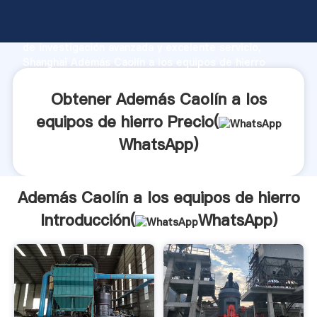
Además Caolín a los equipos de hierro fabricante
Agarrando fuerte capacidad de producción, fuerza
de investigación avanzada y excelente servicio,
Shanghai Además Caolín a los equipos de hierro
proveedor crea el valor y aporta valores a todos los
clientes.
Obtener Además Caolín a los
equipos de hierro Precio(
WhatsApp
)
Además Caolín a los equipos de hierro
Introducción(
WhatsApp
)