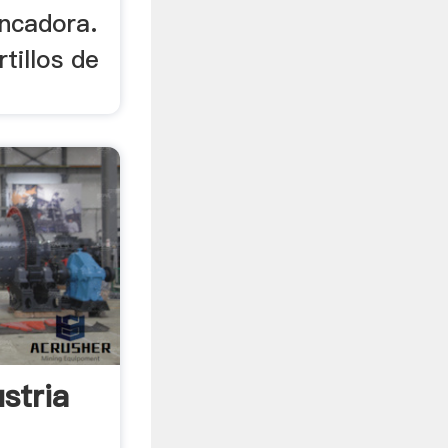
ancadora.
tillos de
ustria