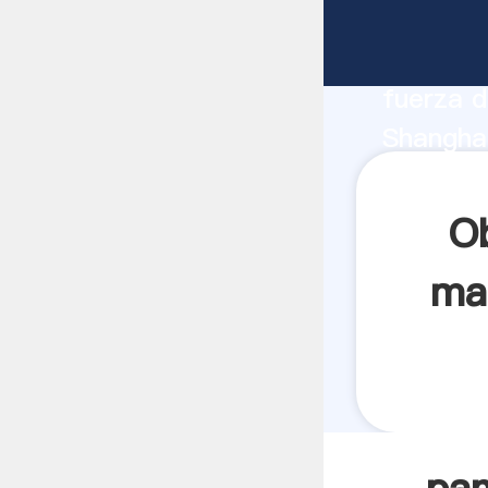
panameri
fabrican
fuerza d
Shanghai
anos pro
los clien
O
mar