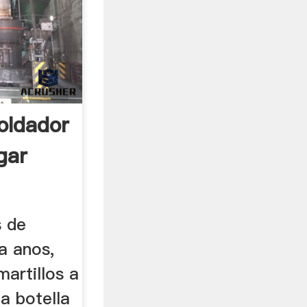
oldador
gar
s de
na anos,
artillos a
na botella