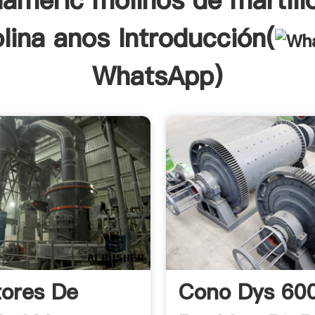
americ molinos de martill
lina anos Introducción(
WhatsApp
)
ores De
Cono Dys 60