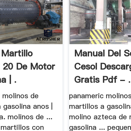
Martillo
Manual Del S
 20 De Motor
Cesol Descar
a | .
Gratis Pdf - .
 molinos de
panameric molino
a gasolina anos |
martillos a gasoli
a. molinos de ...
molino azteca de m
martillos con
gasolina ... peque