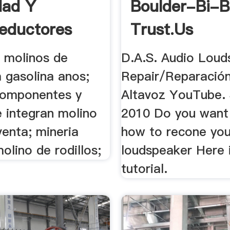
dad Y
Boulder-Bi-B
eductores
Trust.us
 molinos de
D.A.S. Audio Loud
a gasolina anos;
Repair/Reparació
componentes y
Altavoz YouTube.
e integran molino
2010 Do you want
enta; mineria
how to recone you
lino de rodillos;
loudspeaker Here i
tutorial.