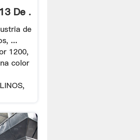
 13 De .
dustria de
s, ...
or 1200,
ina color
OLINOS,