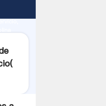
ucción,
rvicio,
lina
a todos
de
cio(