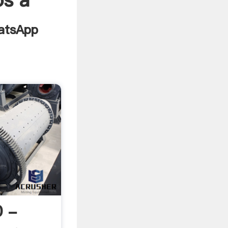
os a
0 -