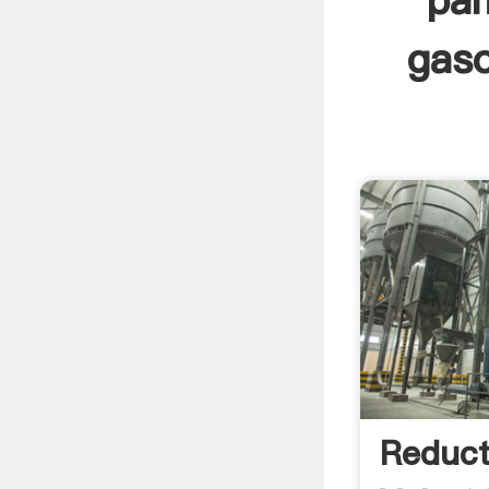
pan
gaso
Reduct