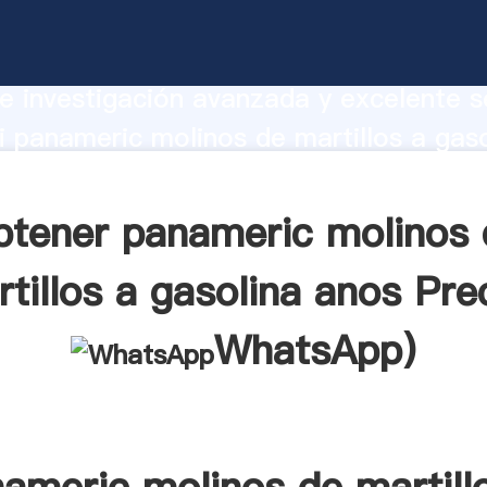
c molinos de martillos a gasolina anos
te Agarrando fuerte capacidad de prod
e investigación avanzada y excelente se
 panameric molinos de martillos a gaso
veedor crea el valor y aporta valores 
tes.
btener panameric molinos 
tillos a gasolina anos Pre
WhatsApp
)