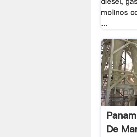
diesel, gas
molinos co
...
Paname
De Mar