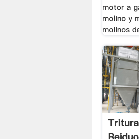
motor a ga
molino y 
molinos de
Tritur
Reiduo