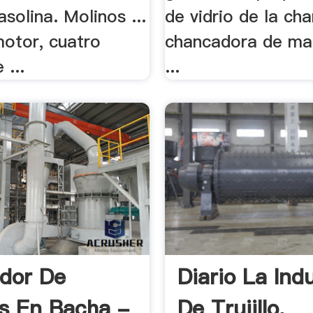
solina. Molinos ...
de vidrio de la ch
motor, cuatro
chancadora de mar
 ...
...
ador De
Diario La Ind
s En Bacha -
De Trujillo,