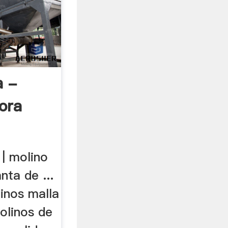
a -
ora
 | molino
nta de ...
inos malla
olinos de