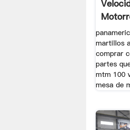
Veloci
Motorr
Para .
panameric
martillos 
comprar 
partes qu
mtm 100 v
mesa de mo