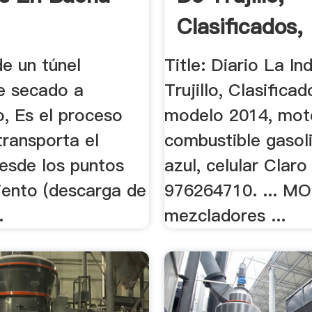
Clasificados,
de un túnel
Title: Diario La In
de secado a
Trujillo, Clasificado
o, Es el proceso
modelo 2014, mot
transporta el
combustible gasol
desde los puntos
azul, celular Claro
iento (descarga de
976264710. ... M
.
mezcladores ...