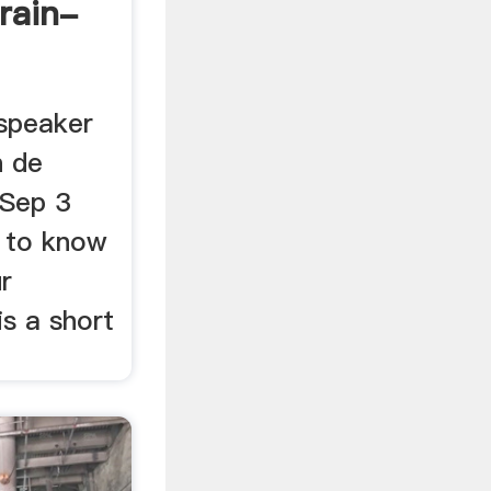
rain-
speaker
n de
 Sep 3
 to know
r
s a short