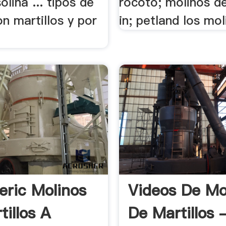
olina ... tipos de
rocoto; molinos d
n martillos y por
in; petland los moli
ric Molinos
Videos De Mo
tillos A
De Martillos 