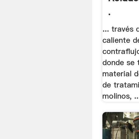
.
... través 
caliente 
contrafluj
donde se 
material 
de tratam
molinos, ..