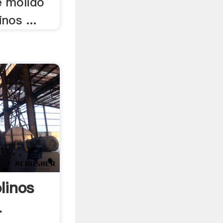
e molido
nos ...
linos
-