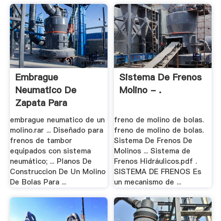
Embrague
Sistema De Frenos
Neumatico De
Molino - .
Zapata Para
Molinos
embrague neumatico de un
freno de molino de bolas.
molino.rar ... Diseñado para
freno de molino de bolas.
frenos de tambor
Sistema De Frenos De
equipados con sistema
Molinos ... Sistema de
neumático; ... Planos De
Frenos Hidráulicos.pdf .
Construccion De Un Molino
SISTEMA DE FRENOS Es
De Bolas Para ...
un mecanismo de ...