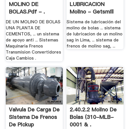
MOLINO DE
LUBRICACION
BOLAS.pdf - .
Molino - Getsmill
DE UN MOLINO DE BOLAS
Sistema de lubricación del
UNA PLANTA DE
molino de bolas ... sistema
CEMENTOS, ... un sistema
de lubricacion de un molino
de apoyo anti ... Sistemas
sag in Lima, ... sistema de
Maquinaria Frenos
frenos de molino sag, ...
Transmision Convertidores
Caja Cambios .
Valvula De Carga De
2.40.2.2 Molino De
Sistema De Frenos
Bolas (310-MLB-
De Pickup
0001 & .