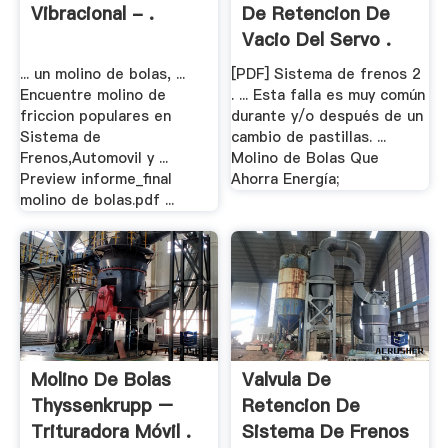
Vibracional - .
De Retencion De
Vacio Del Servo .
... un molino de bolas, ...
[PDF] Sistema de frenos 2
Encuentre molino de
. ... Esta falla es muy común
friccion populares en
durante y/o después de un
Sistema de
cambio de pastillas. ...
Frenos,Automovil y ...
Molino de Bolas Que
Preview informe_final
Ahorra Energía;
molino de bolas.pdf ...
Molino De Bolas
Valvula De
Thyssenkrupp –
Retencion De
Trituradora Móvil .
Sistema De Frenos