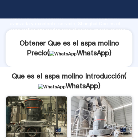
Que es el aspa molino fabricante Agarrando fuerte
capacidad de producción, fuerza de investigación
avanzada y excelente servicio, Shanghai Que es el
aspa molino proveedor crea el valor y aporta valores
a todos los clientes.
Obtener Que es el aspa molino
Precio(
WhatsApp
)
Que es el aspa molino Introducción(
WhatsApp
)