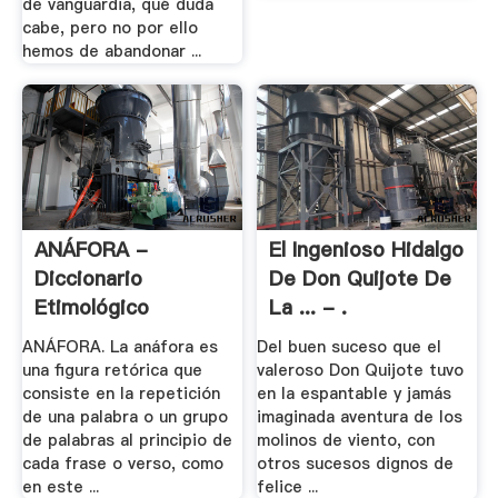
de vanguardia, qué duda
cabe, pero no por ello
hemos de abandonar ...
ANÁFORA -
El Ingenioso Hidalgo
Diccionario
De Don Quijote De
Etimológico
La ... - .
ANÁFORA. La anáfora es
Del buen suceso que el
una figura retórica que
valeroso Don Quijote tuvo
consiste en la repetición
en la espantable y jamás
de una palabra o un grupo
imaginada aventura de los
de palabras al principio de
molinos de viento, con
cada frase o verso, como
otros sucesos dignos de
en este ...
felice ...