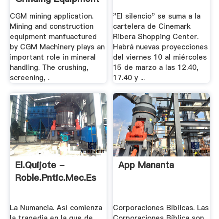
.
CGM mining application.
"El silencio" se suma a la
Mining and construction
cartelera de Cinemark
equipment manfuactured
Ribera Shopping Center.
by CGM Machinery plays an
Habrá nuevas proyecciones
important role in mineral
del viernes 10 al miércoles
handling. The crushing,
15 de marzo a las 12.40,
screening, .
17.40 y ...
El.Quijote -
App Mananta
Roble.pntic.mec.es
La Numancia. Así comienza
Corporaciones Bíblicas. Las
la tragedia en la que de
Corporaciones Bíblica son