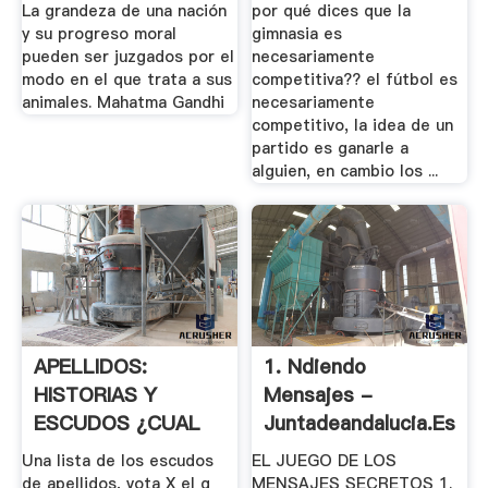
La grandeza de una nación
por qué dices que la
y su progreso moral
gimnasia es
pueden ser juzgados por el
necesariamente
modo en el que trata a sus
competitiva?? el fútbol es
animales. Mahatma Gandhi
necesariamente
competitivo, la idea de un
partido es ganarle a
alguien, en cambio los ...
APELLIDOS:
1. Ndiendo
HISTORIAS Y
Mensajes -
ESCUDOS ¿CUAL
Juntadeandalucia.es
ES EL .
Una lista de los escudos
EL JUEGO DE LOS
de apellidos, vota X el q
MENSAJES SECRETOS 1.