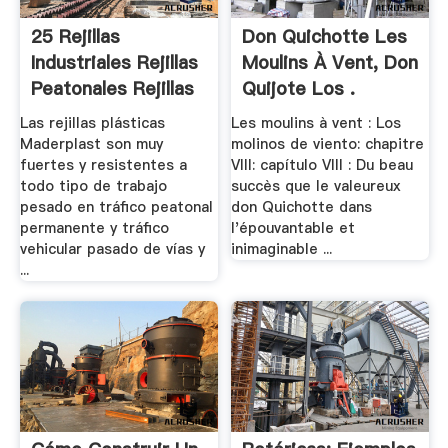
25 Rejillas
Don Quichotte Les
Industriales Rejillas
Moulins À Vent, Don
Peatonales Rejillas
Quijote Los .
...
Las rejillas plásticas
Les moulins à vent : Los
Maderplast son muy
molinos de viento: chapitre
fuertes y resistentes a
VIII: capítulo VIII : Du beau
todo tipo de trabajo
succès que le valeureux
pesado en tráfico peatonal
don Quichotte dans
permanente y tráfico
l'épouvantable et
vehicular pasado de vías y
inimaginable ...
...