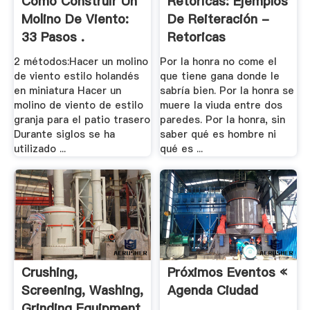
Cómo Construir Un
Retóricas: Ejemplos
Molino De Viento:
De Reiteración -
33 Pasos .
Retoricas
2 métodos:Hacer un molino
Por la honra no come el
de viento estilo holandés
que tiene gana donde le
en miniatura Hacer un
sabría bien. Por la honra se
molino de viento de estilo
muere la viuda entre dos
granja para el patio trasero
paredes. Por la honra, sin
Durante siglos se ha
saber qué es hombre ni
utilizado ...
qué es ...
Crushing,
Próximos Eventos «
Screening, Washing,
Agenda Ciudad
Grinding Equipment