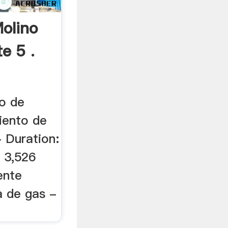
olino
e 5 .
o de
iento de
 Duration:
 3,526
ente
a de gas -