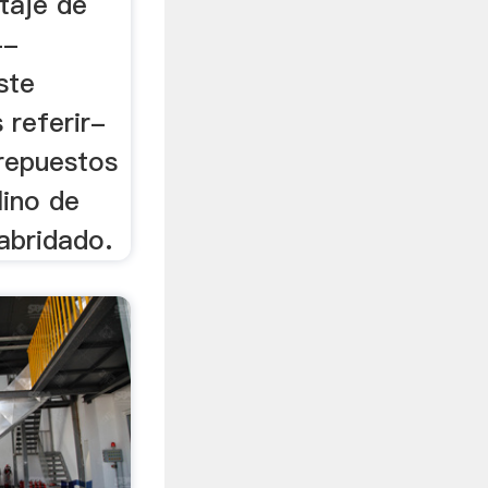
taje de
--
ste
referir-
 repuestos
ino de
 abridado.