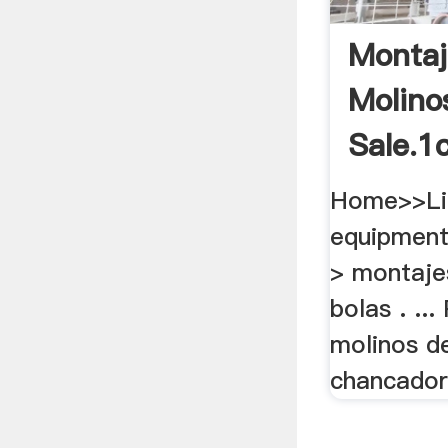
Montaj
Molino
Sale.1
Home>>Li
equipment
> montaje
bolas . ..
molinos de
chancadora