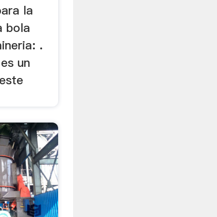
ara la
a bola
neria: .
 es un
 este