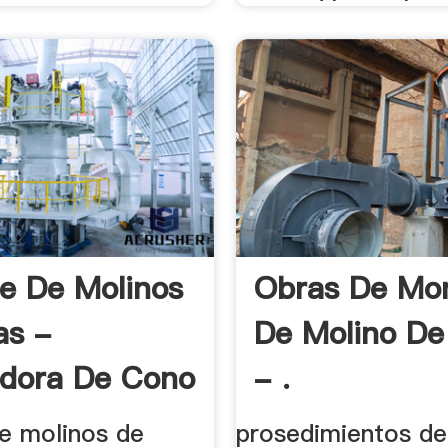
e De Molinos
Obras De Mo
as -
De Molino De
adora De Cono
- .
e molinos de
prosedimientos d