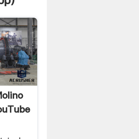
pp
)
olino
YouTube