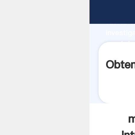
montaje
fuerte c
investig
montajes
aporta v
Obten
m