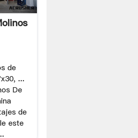
olinos
os de
x30, ...
nos De
ina
ajes de
le este
..