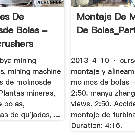
es De
Montaje De M
sde Bolas -
De Bolas_Part
crushers
bya mining
2013-4-10 · curs
s, mining machine
montaje y alineam
s de molinosde
molinos de bolas -
. Plantas mineras,
2:50. manyu zhang
 bolas,
views. 2:50. Accid
s de quijadas, ...
montaje de turbin
Duration: 4:16.