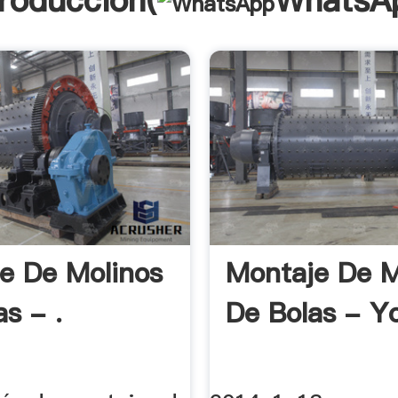
troducción(
WhatsA
e De Molinos
Montaje De M
s - .
De Bolas - 