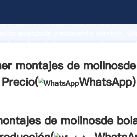
s de molinosde bolas fabricante Agarr
apacidad de producción, fuerza de
ación avanzada y excelente servicio, Sh
 de molinosde bolas proveedor crea el
alores a todos los clientes.
er montajes de molinosde
Precio(
WhatsApp
)
ontajes de molinosde bol