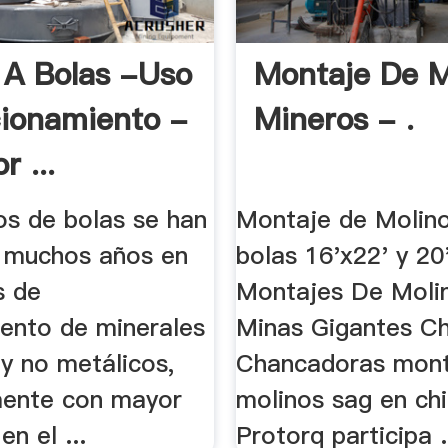
 A Bolas -Uso
Montaje De M
ionamiento -
Mineros - .
r ...
os de bolas se han
Montaje de Molin
 muchos años en
bolas 16'x22' y 20'
s de
Montajes De Moli
ento de minerales
Minas Gigantes Ch
y no metálicos,
Chancadoras mont
ente con mayor
molinos sag en chi
en el ...
Protorq participa .