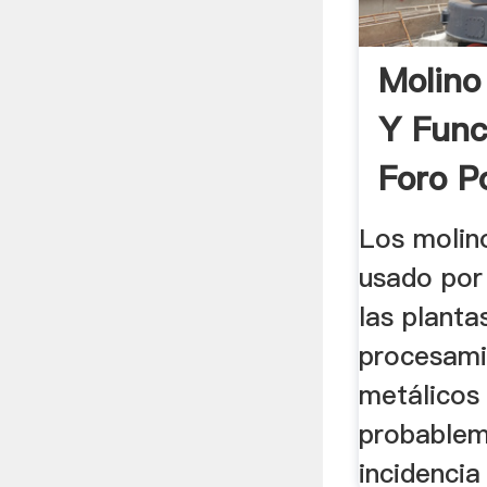
Molino
Y Func
Foro Po
Los molin
usado por
las planta
procesami
metálicos 
probablem
incidencia 