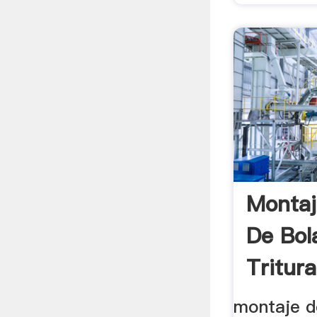
Montaj
De Bol
Tritur
montaje d