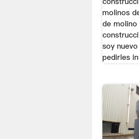
construcc
molinos d
de molino 
construcci
soy nuevo 
pedirles i