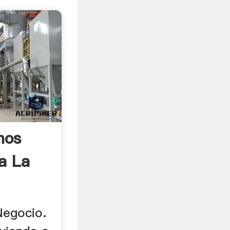
nos
a La
Negocio.