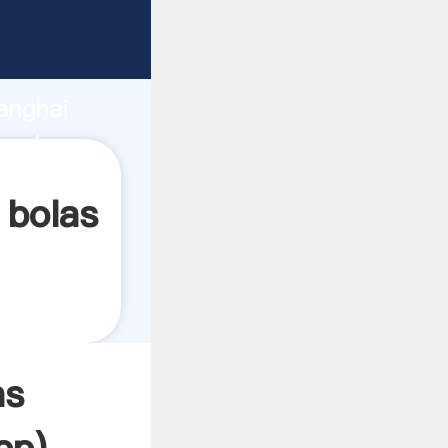
ando
anghai
 valor y
 bolas
as