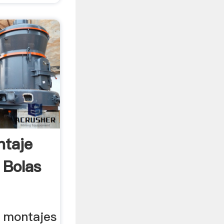
ntaje
 Bolas
e montajes