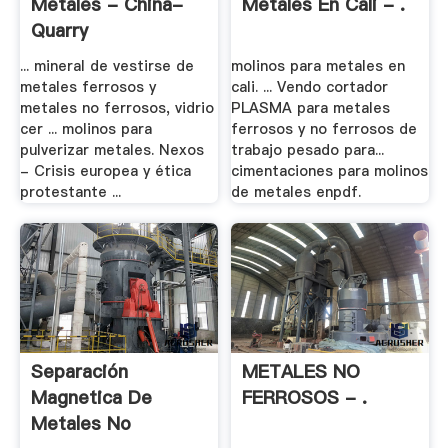
Metales - China-
Metales En Cali - .
Quarry
... mineral de vestirse de
molinos para metales en
metales ferrosos y
cali. ... Vendo cortador
metales no ferrosos, vidrio
PLASMA para metales
cer ... molinos para
ferrosos y no ferrosos de
pulverizar metales. Nexos
trabajo pesado para...
- Crisis europea y ética
cimentaciones para molinos
protestante ...
de metales enpdf.
Separación
METALES NO
Magnetica De
FERROSOS - .
Metales No