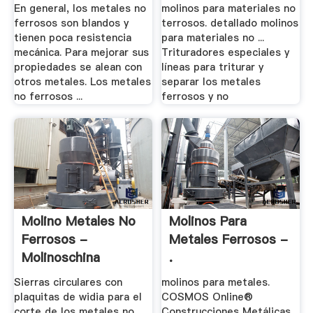
FERROSOS
En general, los metales no
molinos para materiales no
ferrosos son blandos y
terrosos. detallado molinos
tienen poca resistencia
para materiales no ...
mecánica. Para mejorar sus
Trituradores especiales y
propiedades se alean con
líneas para triturar y
otros metales. Los metales
separar los metales
no ferrosos ...
ferrosos y no
Molino Metales No
Molinos Para
Ferrosos -
Metales Ferrosos -
Molinoschina
.
Sierras circulares con
molinos para metales.
plaquitas de widia para el
COSMOS Online®
corte de los metales no
Construcciones Metálicas, .