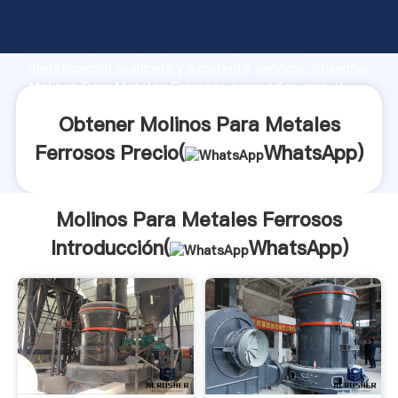
Molinos Para Metales Ferrosos fabricante Agarrando
fuerte capacidad de producción, fuerza de
investigación avanzada y excelente servicio, Shanghai
Molinos Para Metales Ferrosos proveedor crea el
valor y aporta valores a todos los clientes.
Obtener Molinos Para Metales
Ferrosos Precio(
WhatsApp
)
Molinos Para Metales Ferrosos
Introducción(
WhatsApp
)