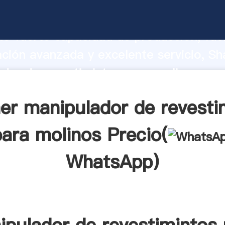
dor de revestimintos para molinos fab
o fuerte capacidad de producción, fue
ación avanzada y excelente servicio, Sh
dor de revestimintos para molinos pro
valor y aporta valores a todos los client
er manipulador de revesti
para molinos Precio(
WhatsApp
)