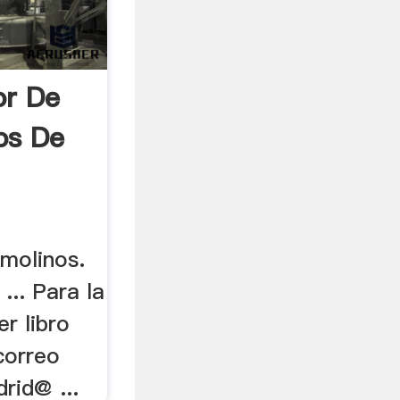
or De
os De
 molinos.
... Para la
r libro
correo
rid@ ...