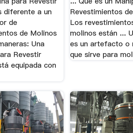
na para Revestir
... Qué es un Mani
 diferente a un
Revestimientos de
or de
Los revestimiento
entos de Molinos
molinos están ... 
 maneras: Una
es un artefacto o
ara Revestir
que sirve para mole
stá equipada con