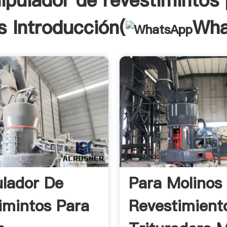
ipulador de revestimintos 
s Introducción(
Wha
lador De
Para Molinos
imintos Para
Revestimient