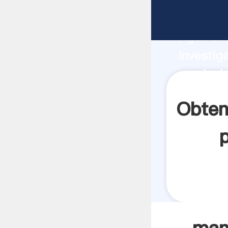
manipula
Agarrand
investig
manipula
crea el 
Obten