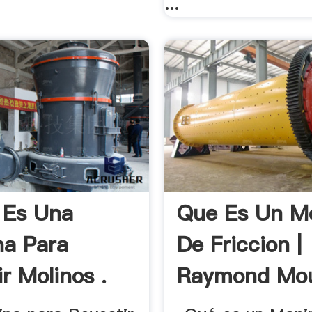
...
 Es Una
Que Es Un Mo
a Para
De Friccion |
r Molinos .
Raymond Mou