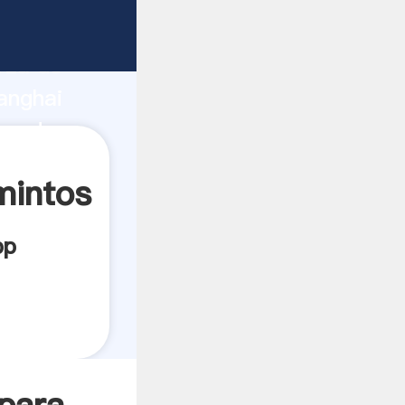
ricante
rza de
anghai
veedor
es.
mintos