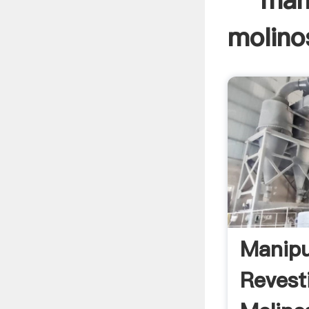
man
molino
Manipu
Revest