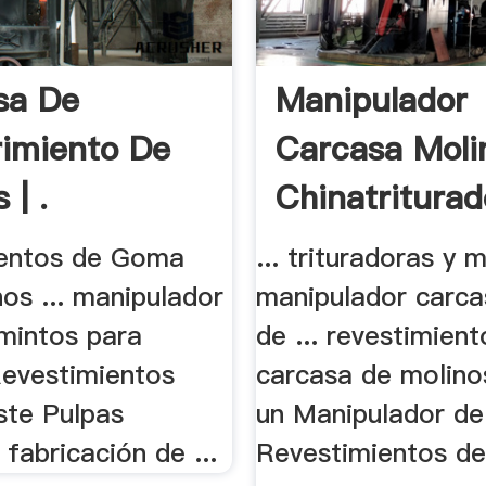
sa De
Manipulador
imiento De
Carcasa Moli
 | .
Chinatriturad
ientos de Goma
... trituradoras y 
os ... manipulador
manipulador carca
imintos para
de ... revestimien
Revestimientos
carcasa de molino
ste Pulpas
un Manipulador de
 fabricación de ...
Revestimientos de