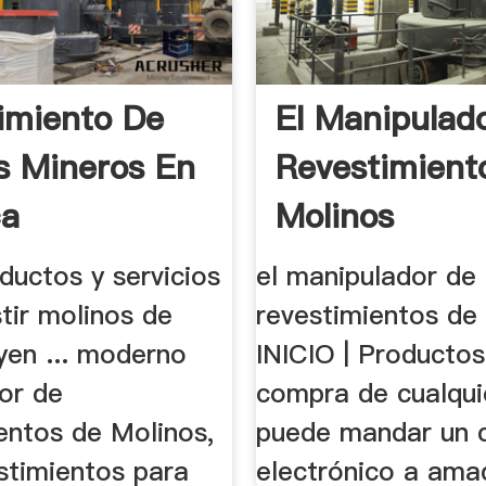
imiento De
El Manipulad
s Mineros En
Revestimient
ca
Molinos
oductos y servicios
el manipulador de
tir molinos de
revestimientos de
yen ... moderno
INICIO | Productos 
or de
compra de cualquie
entos de Molinos,
puede mandar un 
estimientos para
electrónico a amad