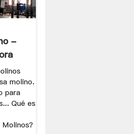
no -
ora
molinos
sa molino.
to para
s... Qué es
 Molinos?