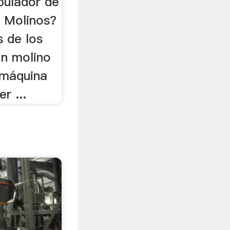
pulador de
 Molinos?
s de los
Un molino
 máquina
r ...