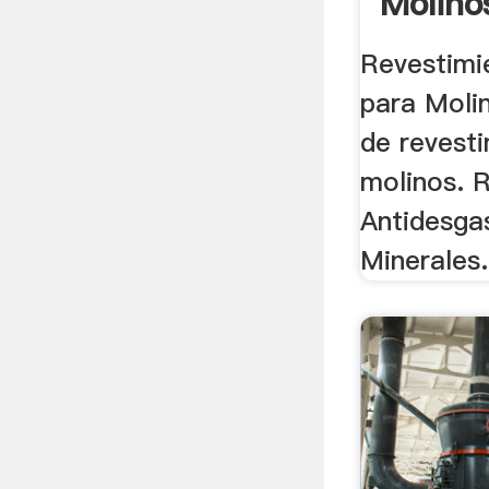
Molinos
Revestim
para Molin
de revest
molinos. 
Antidesga
Minerales.