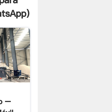
para
tsApp
)
o –