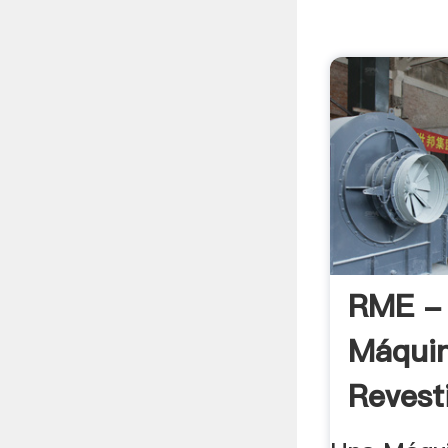
RME -
Máquin
Revesti