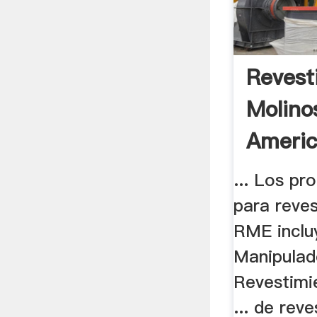
Revest
Molino
Ameri
... Los pr
para reves
RME inclu
Manipulad
Revestimi
... de rev