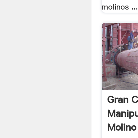
molinos ...
Gran C
Manipu
Molino