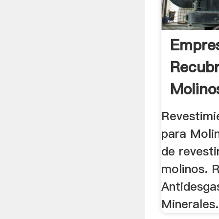
Empre
Recubr
Molinos
Revestim
para Molin
de revest
molinos. 
Antidesga
Minerales.