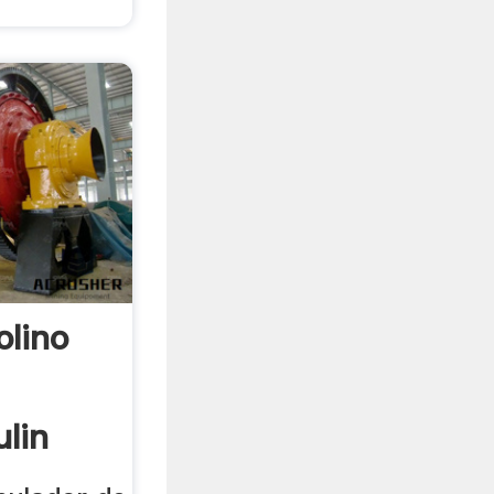
lino
lin