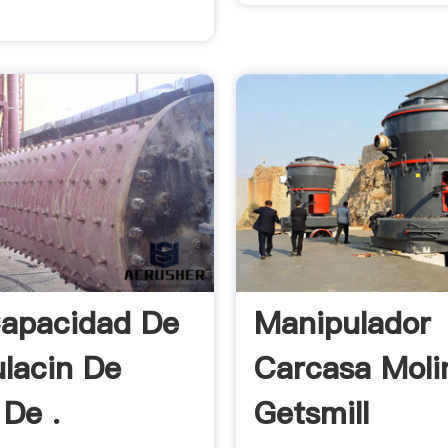
apacidad De
Manipulador
lacin De
Carcasa Moli
 De .
Getsmill