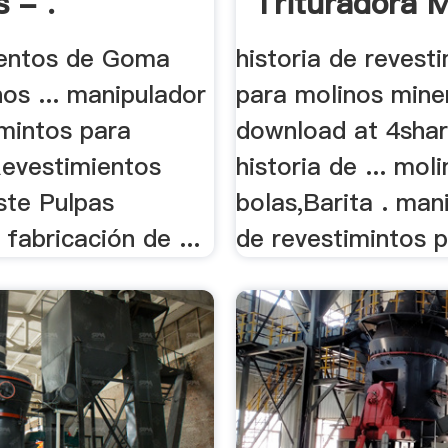
 - .
Trituradora M
ientos de Goma
historia de revest
os ... manipulador
para molinos mine
imintos para
download at 4shar
Revestimientos
historia de ... mol
ste Pulpas
bolas,Barita . man
 fabricación de ...
de revestimintos pa