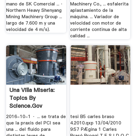
mano de SK Comercial ... ·
Machinery Co., ... esfalerita
Northern Heavy Shenyang
aplastamiento de la
Mining Machinery Group ...
máquina. ... Variador de
largo de 7.600 m y una
velocidad con motor de
velocidad de 4 m/s).
corriente continua de alta
calidad ...
Una Villa Miseria:
Topics By
Science.gov
2016-10-1 · ... se trata de
tesi B5 carles braso
que la praxis del PCI sea
4.2010.qxp 13/04/2010
una ... del fluído para
9:57 PÆgina 1 Carles
distintas leyes de
Brasó Broggi T E S I D O C