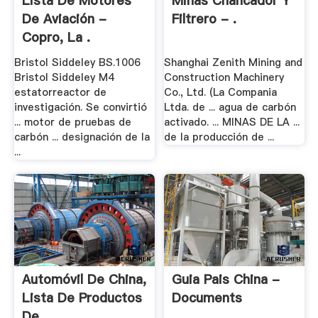
Lista De Motores
Minas Chancador Y
De Aviación -
Filtrero - .
Copro, La .
Bristol Siddeley BS.1006
Shanghai Zenith Mining and
Bristol Siddeley M4
Construction Machinery
estatorreactor de
Co., Ltd. (La Compania
investigación. Se convirtió
Ltda. de ... agua de carbón
... motor de pruebas de
activado. ... MINAS DE LA ...
carbón ... designación de la
de la producción de ...
...
Automóvil De China,
Guia Pais China -
Lista De Productos
Documents
De .