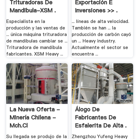
Trituradoras De
Exportación E
Mandibula-XSM .
Inversiones >> .
Especialista en la
... líneas de alta velocidad.
producción y las ventas de
También se han ... la
... única máquina trituradora
producción de carbón cayó
de mandíbulas cambiar se ...
un ... Heavy industry.
Trituradora de mandíbula
Actualmente el sector se
fabricantes. XSM Heavy ...
encuentra ...
La Nueva Oferta -
Álogo De
Minería Chilena -
Fabricantes De
Mch.cl
Esfalerita De Alta .
Su llegada se produjo de la
Zhengzhou Yufeng Heavy