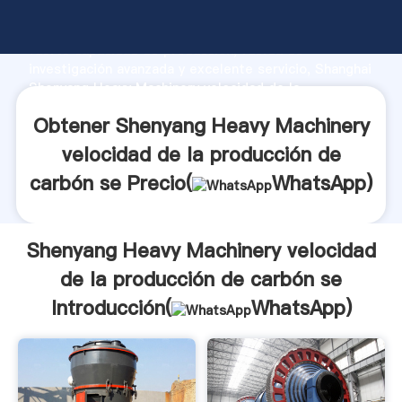
Shenyang Heavy Machinery velocidad de la
producción de carbón se fabricante Agarrando
fuerte capacidad de producción, fuerza de
investigación avanzada y excelente servicio, Shanghai
Shenyang Heavy Machinery velocidad de la
producción de carbón se proveedor crea el valor y
Obtener Shenyang Heavy Machinery
aporta valores a todos los clientes.
velocidad de la producción de
carbón se Precio(
WhatsApp
)
Shenyang Heavy Machinery velocidad
de la producción de carbón se
Introducción(
WhatsApp
)