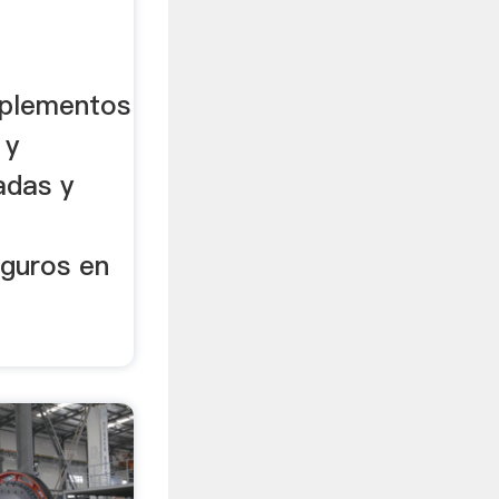
l
mplementos
 y
adas y
guros en