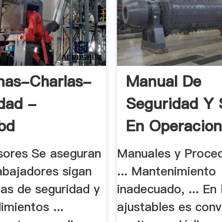
mas-Charlas-
Manual De
dad -
Seguridad Y 
ibd
En Operacio
...
isores Se aseguran
Manuales y Proce
abajadores sigan
... Mantenimiento
cas de seguridad y
inadecuado, ... En 
imientos ...
ajustables es con