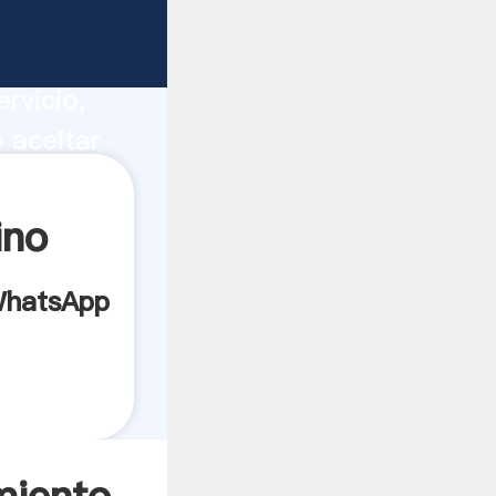
ucción,
rvicio,
 aceitar
s los
ino