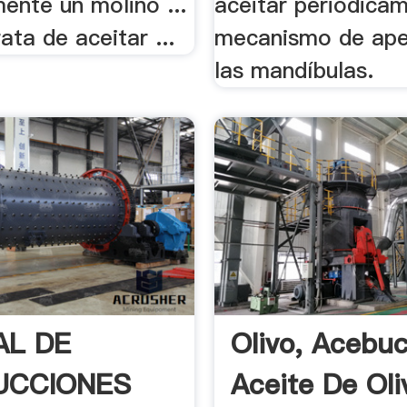
ente un molino ...
aceitar periódicam
rata de aceitar ...
mecanismo de ape
las mandíbulas.
L DE
Olivo, Acebu
UCCIONES
Aceite De Oli