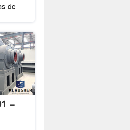
as de
1 -