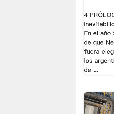
4 PRÓLO
inevitabil
En el año
de que Né
fuera eleg
los argent
de ...