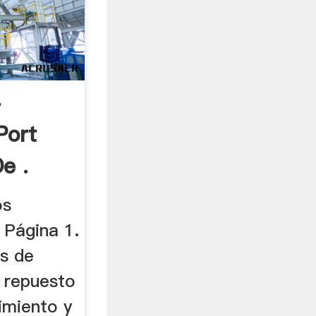
-
Port
e .
os
 Página 1.
es de
e repuesto
imiento y