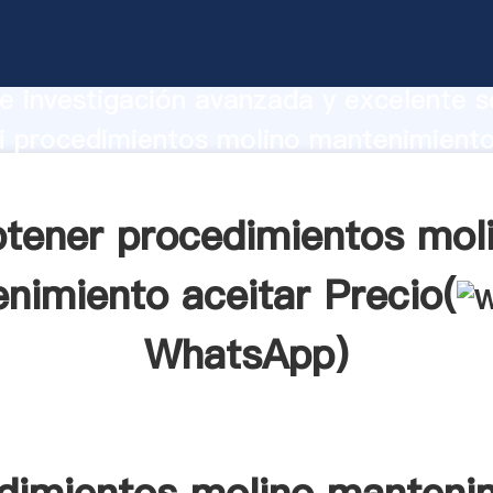
mientos molino mantenimiento aceitar
te Agarrando fuerte capacidad de prod
e investigación avanzada y excelente se
i procedimientos molino mantenimiento
r crea el valor y aporta valores a todo
tener procedimientos mol
nimiento aceitar Precio(
WhatsApp
)