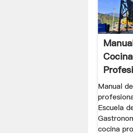
Manual
Cocin
Profes
Docum
Manual de
profesion
Escuela de
Gastronom
cocina pro