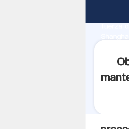
procedi
fabrican
fuerza d
Shangha
proveedo
clientes.
Ob
mante