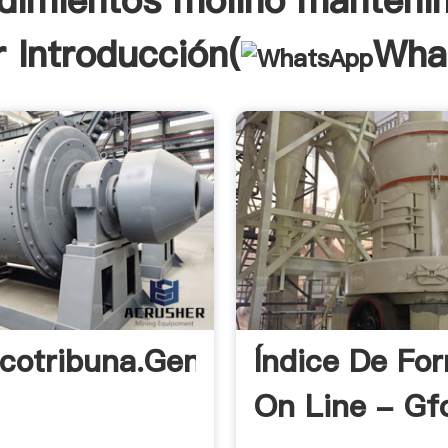
dimientos molino manteni
r Introducción(
Wha
icotribuna.gentisoft
Índice De Fo
On Line - Gf