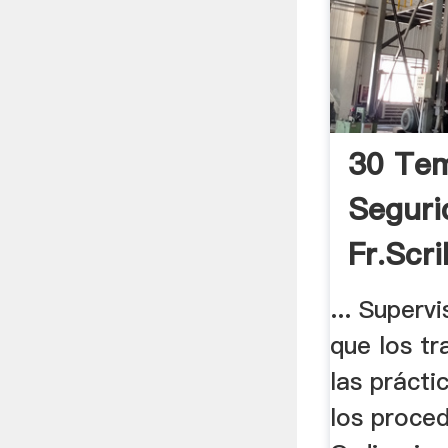
30 Te
Seguri
Fr.scr
... Superv
que los tr
las prácti
los proced