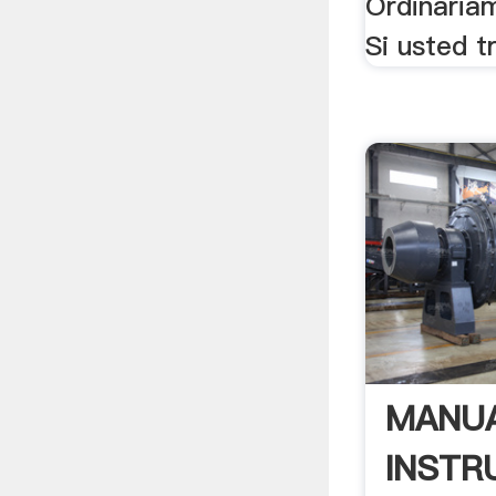
Ordinariam
Si usted t
MANUA
INSTR