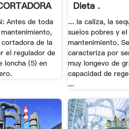
CORTADORA
Dieta .
: Antes de toda
... la caliza, la seq
y mantenimiento,
suelos pobres y e
 cortadora de la
mantenimiento. S
r el regulador de
caracteriza por se
 loncha (5) en
muy longevo de g
ero.
capacidad de rege
...