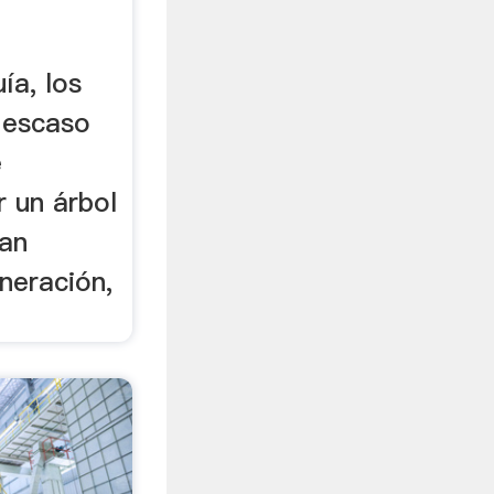
uía, los
l escaso
e
r un árbol
ran
neración,