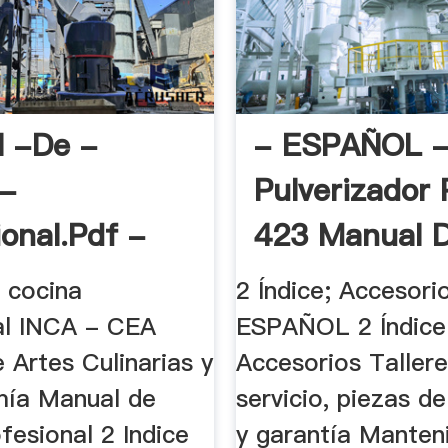
 -de -
- ESPAÑOL 
a-
Pulverizador 
ional.pdf -
423 Manual D
ents
 cocina
2 Índice; Accesori
al INCA - CEA
ESPAÑOL 2 Índice
 Artes Culinarias y
Accesorios Taller
ía Manual de
servicio, piezas d
fesional 2 Indice
y garantía Manten