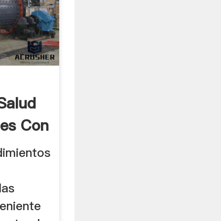
Salud
nes Con
dimientos
las
veniente