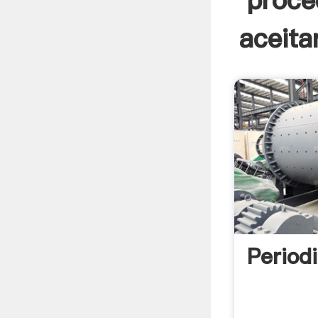
proce
aceita
Period