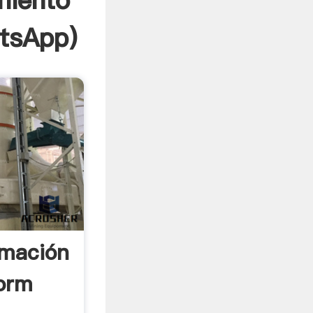
miento
tsApp
)
rmación
orm