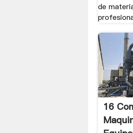
de materia
profesiona
16 Co
Maquin