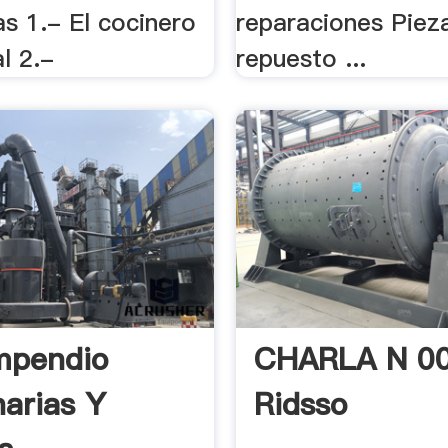
s 1.- El cocinero
reparaciones Piez
l 2.-
repuesto ...
mpendio
CHARLA N 00
arias Y
Ridsso