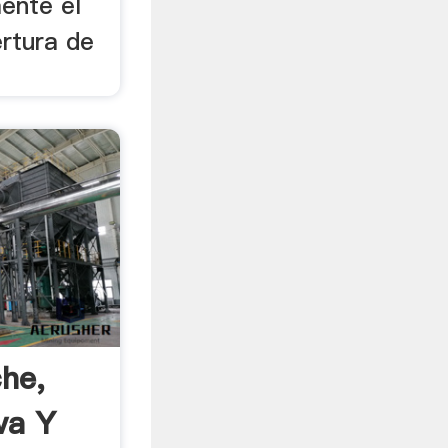
ente el
rtura de
che,
va Y