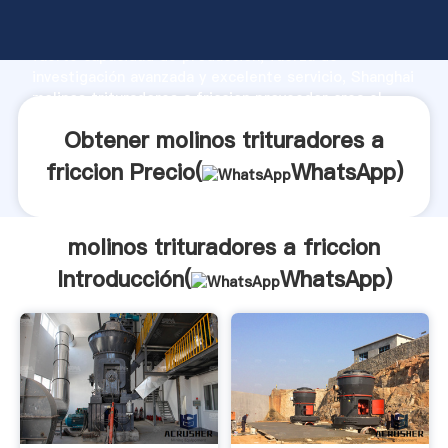
molinos trituradores a friccion fabricante Agarrando
fuerte capacidad de producción, fuerza de
investigación avanzada y excelente servicio, Shanghai
molinos trituradores a friccion proveedor crea el
valor y aporta valores a todos los clientes.
Obtener molinos trituradores a
friccion Precio(
WhatsApp
)
molinos trituradores a friccion
Introducción(
WhatsApp
)