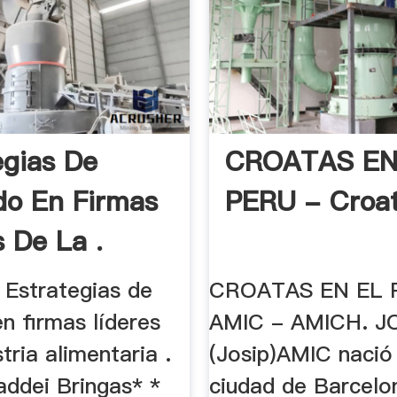
egias De
CROATAS EN
o En Firmas
PERU - Croat
s De La .
. Estrategias de
CROATAS EN EL 
n firmas líderes
AMIC - AMICH. J
stria alimentaria .
(Josip)AMIC nació 
addei Bringas* *
ciudad de Barcelo