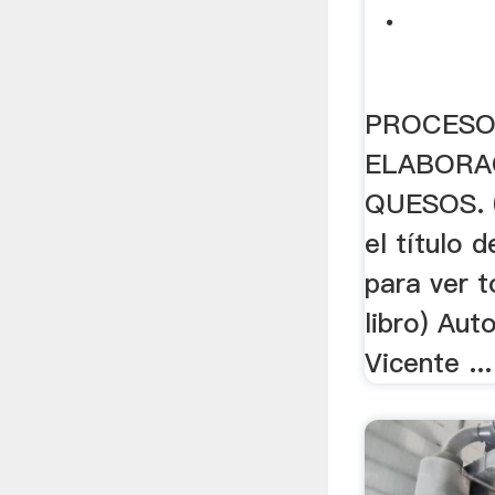
.
PROCESO
ELABORA
QUESOS. (
el título 
para ver t
libro) Aut
Vicente ...