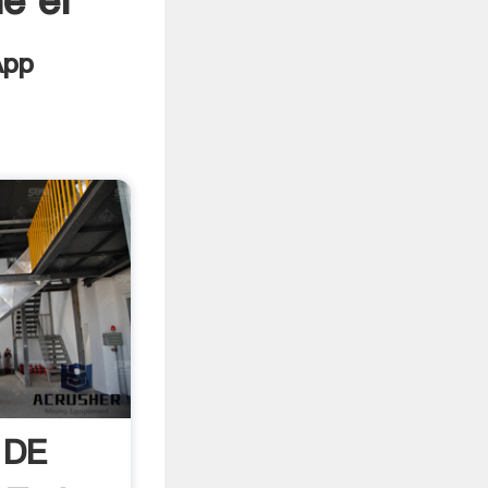
e el
 DE