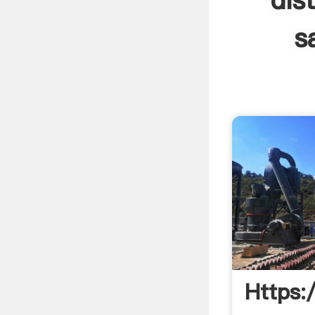
dis
s
Https: