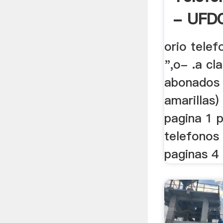
- UFD
orio telef
",o- .a cl
abonados 
amarillas)
pagina 1 p
telefonos
paginas 4 