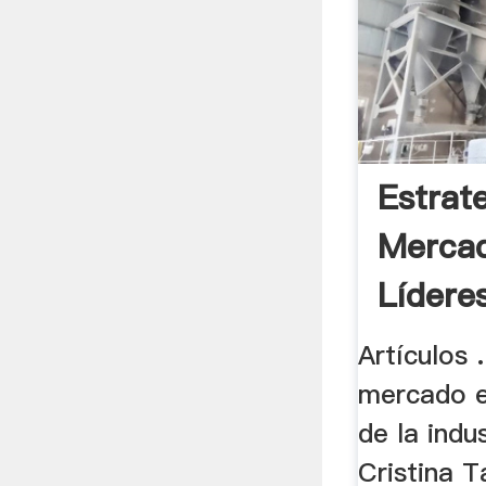
Estrat
Mercad
Lídere
Artículos 
mercado e
de la indu
Cristina T