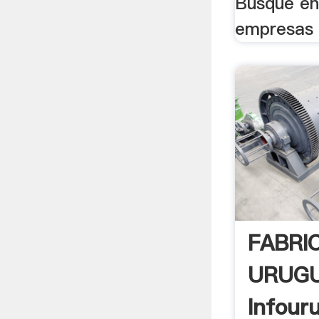
Busque en 
empresas 
FABRI
URUGU
Infour