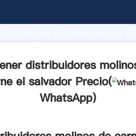
idores molinos de carne el salvador fab
o fuerte capacidad de producción, fue
ación avanzada y excelente servicio, Sh
idores molinos de carne el salvador pro
valor y aporta valores a todos los client
ener distribuidores molino
ne el salvador Precio(
WhatsApp
)