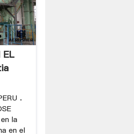
 EL
ia
PERU .
OSE
en la
na en el