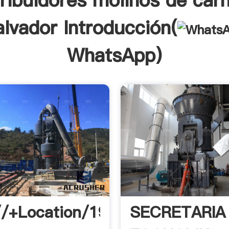
tribuidores molinos de carn
alvador Introducción(
WhatsApp
)
//+Location/19.42705,
SECRETARIA