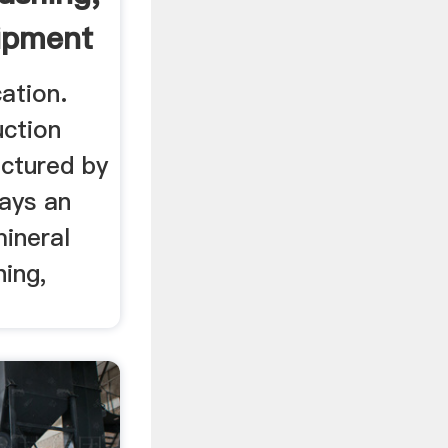
ipment
ation.
uction
ctured by
ays an
mineral
hing,