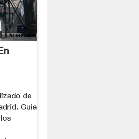
En
lizado de
drid. Guía
 los