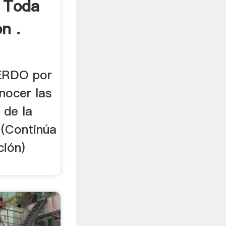
 Toda
n .
RDO por
nocer las
 de la
 (Continúa
ción)