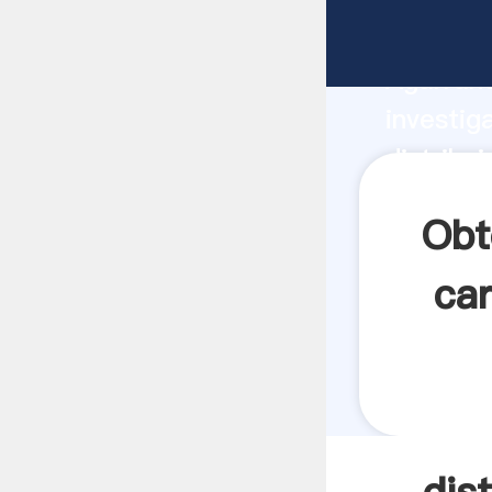
distribu
Agarrand
investig
distribu
crea el 
Obt
car