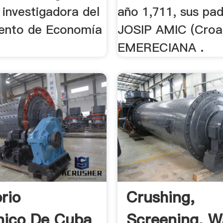
 investigadora del
año 1,711, sus pa
ento de Economía
JOSIP AMIC (Croa
EMERECIANA .
rio
Crushing,
nico De Cuba
Screening, W