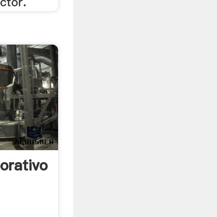
ctor.
orativo