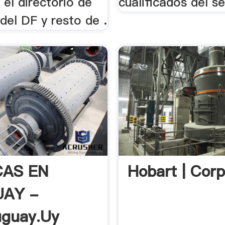
el directorio de
cualificados del se
del DF y resto de .
CAS EN
Hobart | Corp
AY -
uguay.uy