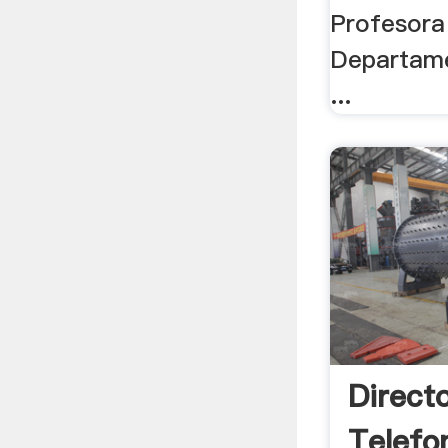
Profesora
Departam
...
Directo
Telefo