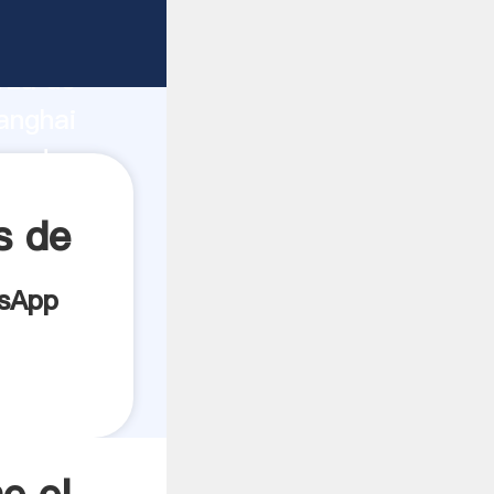
ricante
rza de
anghai
veedor
es.
s de