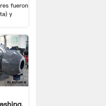
dres fueron
ta) y
ashing,