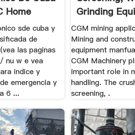
C Home
Grinding Equ
.
onico sde cuba y
CGM mining applic
asificada de
Mining and constr
(vea las paginas
equipment manfua
 / nu w e vea
CGM Machinery pl
ara indice y
important role in 
 de emergencia y
handling. The crus
a 6 ...
screening, .