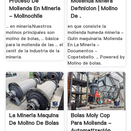
Proceso De
Molienda Minera
Molienda En Mineria
Definicion | Molino
- Molinochile
De .
... en mineria.Nuestros
en que consiste la
molinos principales son
molienda humeda mineria -
molino de bolas, ... básica
Gulin maquinaria. Molienda
para la molienda de las ... el
En La Mineria -
cenit de la industria de la
Documentos -
minería.
Copetebello. ... Powered by
Molino de bolas.
La Mineria Maquina
Bolas Moly Cop
De Molino De Bolas
Para Molienda -
Automatización .