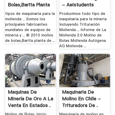
Bolas,Barita Planta
- Aeistudents
De ...
tipos de maquinaria para la
Producimos todo tipo de
molienda ... Somos los
maquinaria para la minería
principales fabricantes
incluyendo Trituración
mundiales de equipos de
Molienda ... Informe de La
minería y ... © 2010 molino
Molienda 2.0 Molino de
de bolas,Barita planta de ...
Bolas Molienda Autógena
AG Molienda ...
Maquinas De
Maquinaria De
Minería De Oro A La
Molino En Chile -
Venta En Estados .
Trituradora De .
Molino de Bolas. Inicio;
Maquinaria de molino en