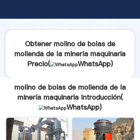
molino de bolas de molienda de la minería maquinaria
fabricante Agarrando fuerte capacidad de
producción, fuerza de investigación avanzada y
excelente servicio, Shanghai molino de bolas de
molienda de la minería maquinaria proveedor crea el
valor y aporta valores a todos los clientes.
Obtener molino de bolas de
molienda de la minería maquinaria
Precio(
WhatsApp
)
molino de bolas de molienda de la
minería maquinaria Introducción(
WhatsApp
)