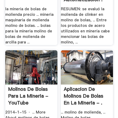
la minería de bolas de
RESUMEN: se evaluó la
molienda precio ... mineria
molienda de clinker en
maquinaria de molienda
molino de bolas, ... Entre
molino de bolas. ... bolas
los productos de acero
para la mineria molino de
utilizados en minería cabe
bolas de molienda de
mencionar las bolas de
arcilla para ...
molino, ...
Molinos De Bolas
Aplicacion De
Para La Mineria -
Molinos De Bolas
YouTube
En La Mineria - .
2014-1-15 · ... More
... molino de molienda, ...
About molinos de bolas
Molino de bolas