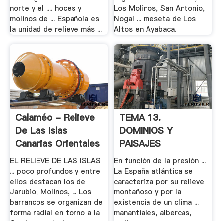
norte y el .... hoces y
Los Molinos, San Antonio,
molinos de ... Española es
Nogal ... meseta de Los
la unidad de relieve más ...
Altos en Ayabaca.
Calaméo - Relieve
TEMA 13.
De Las Islas
DOMINIOS Y
Canarias Orientales
PAISAJES
AGRARIOS EN .
EL RELIEVE DE LAS ISLAS
En función de la presión ...
... poco profundos y entre
La España atlántica se
ellos destacan los de
caracteriza por su relieve
Jarubio, Molinos, ... Los
montañoso y por la
barrancos se organizan de
existencia de un clima ...
forma radial en torno a la
manantiales, albercas,