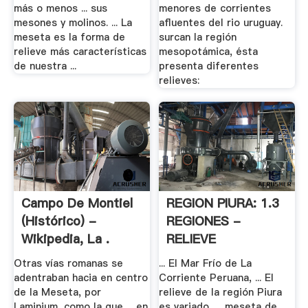
más o menos ... sus
menores de corrientes
mesones y molinos. ... La
afluentes del rio uruguay.
meseta es la forma de
surcan la región
relieve más características
mesopotámica, ésta
de nuestra ...
presenta diferentes
relieves:
Campo De Montiel
REGION PIURA: 1.3
(histórico) -
REGIONES -
Wikipedia, La .
RELIEVE
Otras vías romanas se
... El Mar Frío de La
adentraban hacia en centro
Corriente Peruana, ... El
de la Meseta, por
relieve de la región Piura
Laminium, como la que ... en
es variado, ... meseta de