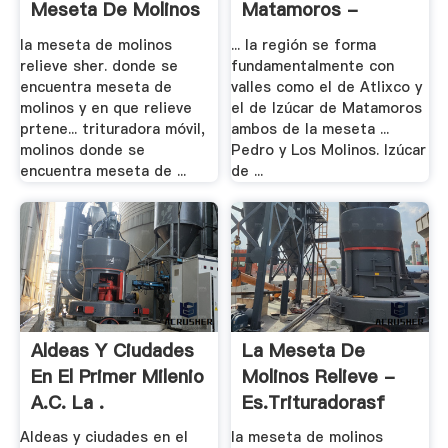
Meseta De Molinos
Matamoros -
Puebla .
la meseta de molinos
... la región se forma
relieve sher. donde se
fundamentalmente con
encuentra meseta de
valles como el de Atlixco y
molinos y en que relieve
el de Izúcar de Matamoros
prtene... trituradora móvil,
ambos de la meseta ...
molinos donde se
Pedro y Los Molinos. Izúcar
encuentra meseta de ...
de ...
Aldeas Y Ciudades
La Meseta De
En El Primer Milenio
Molinos Relieve -
A.C. La .
Es.trituradorasf
Aldeas y ciudades en el
la meseta de molinos