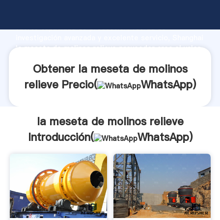
la meseta de molinos relieve fabricante Agarrando
fuerte capacidad de producción, fuerza de
investigación avanzada y excelente servicio, Shanghai
la meseta de molinos relieve proveedor crea el valor
y aporta valores a todos los clientes.
Obtener la meseta de molinos
relieve Precio(
WhatsApp
)
la meseta de molinos relieve
Introducción(
WhatsApp
)