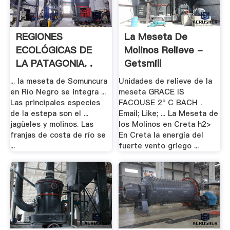
REGIONES
La Meseta De
ECOLÓGICAS DE
Molinos Relieve -
LA PATAGONIA. .
Getsmill
... la meseta de Somuncura
Unidades de relieve de la
en Río Negro se integra ...
meseta GRACE IS
Las principales especies
FACOUSE 2º C BACH .
de la estepa son el ...
Email; Like; ... La Meseta de
jagüeles y molinos. Las
los Molinos en Creta h2>
franjas de costa de río se
En Creta la energía del
...
fuerte vento griego ...