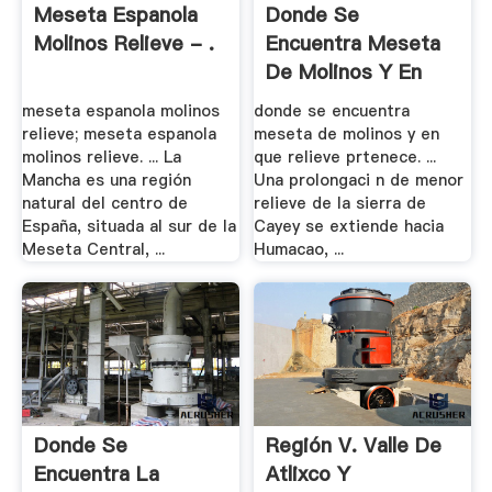
Meseta Espanola
Donde Se
Molinos Relieve - .
Encuentra Meseta
De Molinos Y En
Que .
meseta espanola molinos
donde se encuentra
relieve; meseta espanola
meseta de molinos y en
molinos relieve. ... La
que relieve prtenece. ...
Mancha es una región
Una prolongaci n de menor
natural del centro de
relieve de la sierra de
España, situada al sur de la
Cayey se extiende hacia
Meseta Central, ...
Humacao, ...
Donde Se
Región V. Valle De
Encuentra La
Atlixco Y