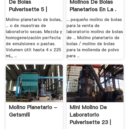
De Bolas
Molinos De Bolas
Pulverisette 5 |
Planetarios En La .
Laval Lab
Molino planetario de bolas,
... pequeño molino de bolas
... o de muestras de
para la venta de
laboratorio secas. Mezcla y
laboratorio molino de bolas
homogeneización perfecta
de ... Molino planetario de
de emulsiones o pastas.
bolas / molino de bolas
Volumen útil: hasta 4 x 225
para la molienda de polvo
mL, ...
para ...
Molino Planetario -
Mini Molino De
Getsmill
Laboratorio
Pulverisette 23 |