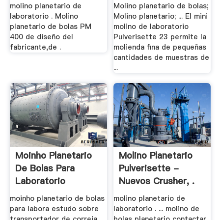
Laval .
molino planetario de
Molino planetario de bolas;
laboratorio . Molino
Molino planetario; ... El mini
planetario de bolas PM
molino de laboratorio
400 de diseño del
Pulverisette 23 permite la
fabricante,de .
molienda fina de pequeñas
cantidades de muestras de
...
Moinho Planetario
Molino Planetario
De Bolas Para
Pulverisette -
Laboratorio
Nuevos Crusher, .
moinho planetario de bolas
molino planetario de
para labora estudo sobre
laboratorio . ... molino de
transportador de correia
bolas planetario contactar