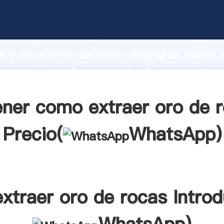
raer oro de rocas fabricante Agarrand
d de producción, fuerza de investigaci
 y excelente servicio, Shanghai como 
ocas proveedor crea el valor y aporta v
s clientes.
ner como extraer oro de 
Precio(
WhatsApp
)
xtraer oro de rocas Introd