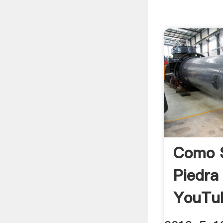
Como S
Piedra
YouTu