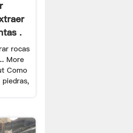
r
xtraer
tas .
urar rocas
... More
out Como
 piedras,