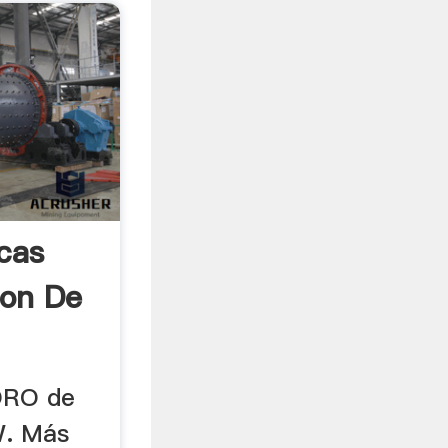
cas
ion De
.
ORO de
. Más