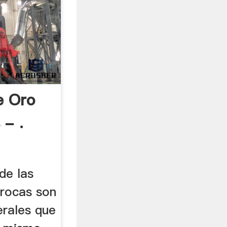
e Oro
 - .
de las
rocas son
rales que