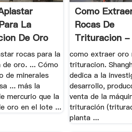
plastar
Como Extrae
Para La
Rocas De
cion De Oro
Trituracion -
Trituradora .
star rocas para la
como extraer oro 
 de oro. ... Cómo
trituracion. Shan
ro de minerales
dedica a la invest
a ... más la
desarrollo, produc
de mercurio que la
venta de la máqui
e oro en el lote ...
trituración (tritura
planta ...