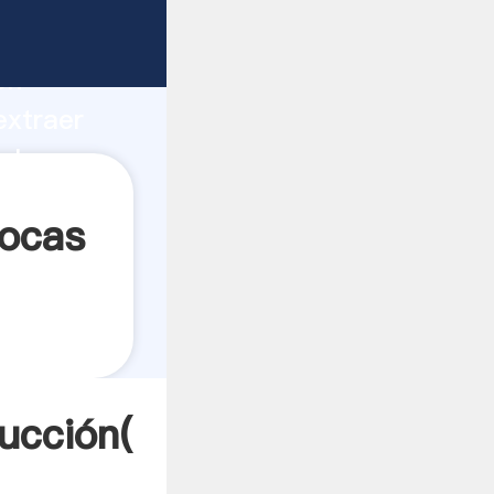
o fuerte
ón
extraer
alores a
rocas
ucción(