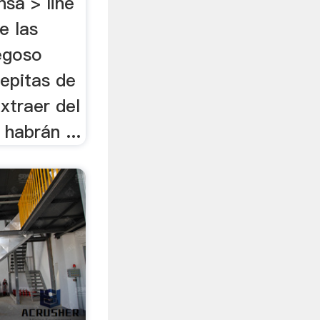
nsa > line
e las
regoso
pepitas de
extraer del
 habrán ...