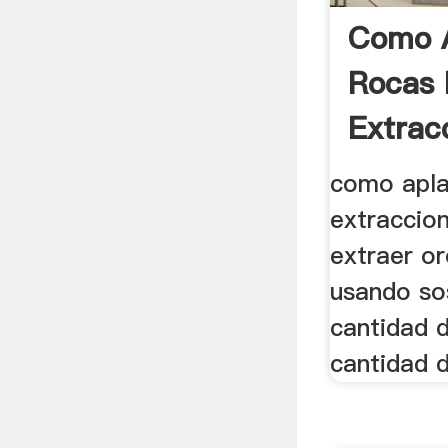
Como A
Rocas 
Extrac
como apla
extraccion
extraer o
usando sos
cantidad 
cantidad d