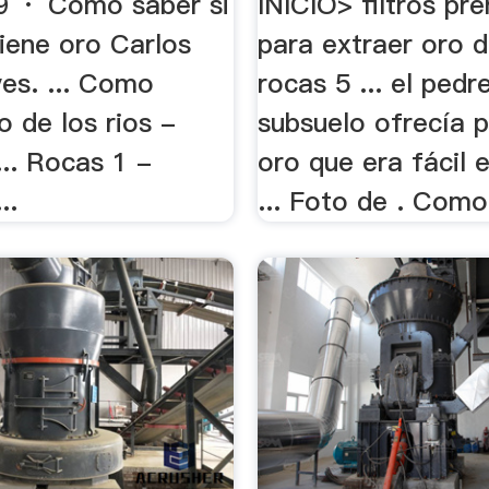
9 · Como saber si
INICIO> filtros pre
tiene oro Carlos
para extraer oro d
ves. ... Como
rocas 5 ... el ped
o de los rios -
subsuelo ofrecía 
... Rocas 1 -
oro que era fácil 
..
... Foto de . Como