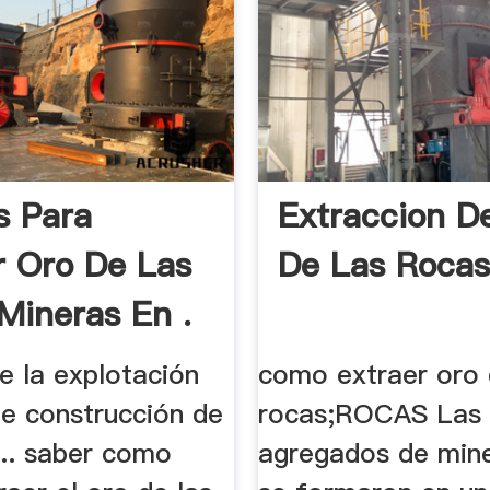
s Para
Extraccion D
r Oro De Las
De Las Rocas
Mineras En .
e la explotación
como extraer oro 
de construcción de
rocas;ROCAS Las 
... saber como
agregados de mine