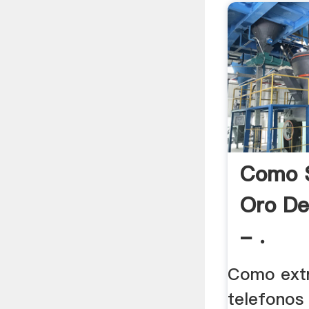
Como S
Oro De
- .
Como ext
telefonos 