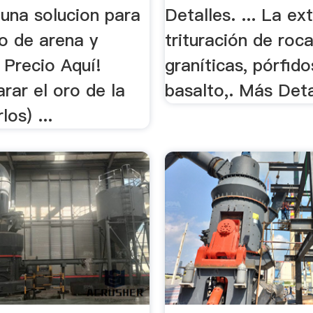
una solucion para
Detalles. ... La ex
o de arena y
trituración de roc
 Precio Aquí!
graníticas, pórfido
rar el oro de la
basalto,. Más Deta
los) ...