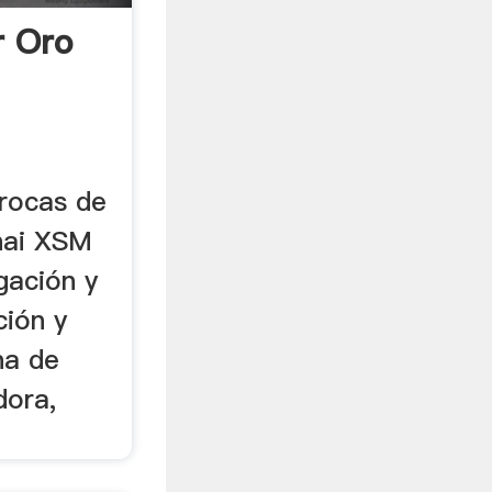
r Oro
rocas de
ghai XSM
igación y
ción y
na de
dora,