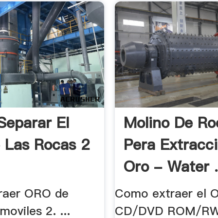
eparar El
Molino De Ro
 Las Rocas 2
Pera Extracc
Oro - Water 
raer ORO de
Como extraer el 
moviles 2. ...
CD/DVD ROM/RW