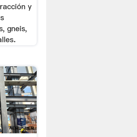
tracción y
as
s, gneis,
lles.