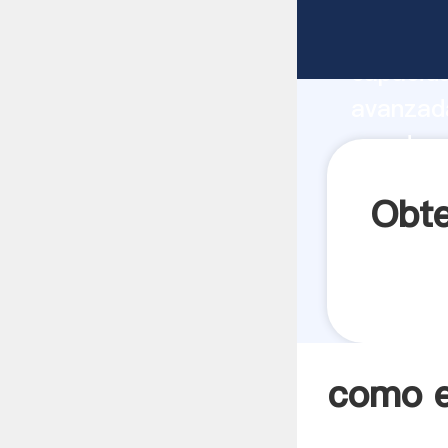
como ext
capacida
avanzada
oro de r
todos lo
Obte
como e