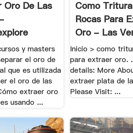
r Oro De Las
Como Tritura
-
Rocas Para E
explore
Oro - Las Ven
cursos y masters
Inicio > como trit
eparar el oro de
para extraer oro. 
sal que es utilizada
details: More Ab
er el oro de las
extraer plata de la
 Cómo extraer oro
Please Visit: ...
es usando ...