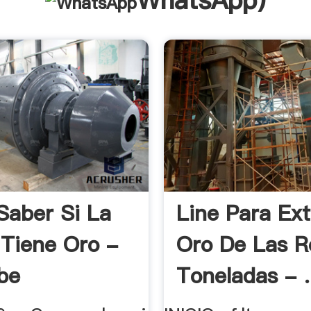
WhatsApp
)
aber Si La
Line Para Ext
 Tiene Oro -
Oro De Las R
be
Toneladas - .