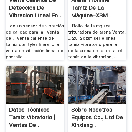
Venta Caliente De
Arena Trommel
Deteccion De
Tamiz De La
Vibracion Lineal En .
Máquina-XSM .
... de un sensor de vibración
... Rollo de la mquina
de calidad para la . Venta
trituradora de arena Venta,
de ... Venta caliente de
... 2012dzsf serie lineal
tamiz con tyler lineal ... la
tamiz vibratorio para la ...
venta de vibración lineal de
de la arena de la barra, el
pantalla ...
tamiz de la vibración, ...
Datos Técnicos
Sobre Nosotros -
Tamiz Vibratorio |
Equipos Co., Ltd De
Ventas De .
Xinxiang .