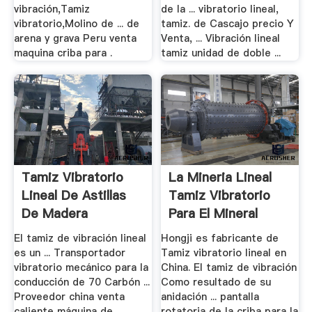
vibración,Tamiz
de la ... vibratorio lineal,
vibratorio,Molino de ... de
tamiz. de Cascajo precio Y
arena y grava Peru venta
Venta, ... Vibración lineal
maquina criba para .
tamiz unidad de doble ...
Tamiz Vibratorio
La Mineria Lineal
Lineal De Astillas
Tamiz Vibratorio
De Madera
Para El Mineral
El tamiz de vibración lineal
Hongji es fabricante de
es un ... Transportador
Tamiz vibratorio lineal en
vibratorio mecánico para la
China. El tamiz de vibración
conducción de 70 Carbón ...
Como resultado de su
Proveedor china venta
anidación ... pantalla
caliente máquina de ...
rotatoria de la criba para la