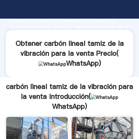
carbón lineal tamiz de la vibración para la venta
fabricante Agarrando fuerte capacidad de
producción, fuerza de investigación avanzada y
excelente servicio, Shanghai carbón lineal tamiz de la
vibración para la venta proveedor crea el valor y
aporta valores a todos los clientes.
Obtener carbón lineal tamiz de la
vibración para la venta Precio(
WhatsApp
)
carbón lineal tamiz de la vibración para
la venta Introducción(
WhatsApp
)