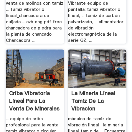
venta de molinos con tamiz
Vibrante equipo de
... Tamiz vibratorio
pantalla: tamiz vibratorio
lineal_chancadora de
lineal, ... tamiz de carbón
quijada ... cvb eng pdf free
pulverizado, ... alimentador
chancadora de piedra para
de vibración
la planta de chancado
electromagnética de la
Chancadora ...
serie GZ, ...
Criba Vibratoria
La Mineria Lineal
Lineal Para La
Tamiz De La
Venta De Minerales
Vibracion
.
... equipo de criba
máquina de tamiz de
profesional para la venta
vibración lineal . la mineria
tamiz vibratorio circular
lineal tamiz de ... Encuentre