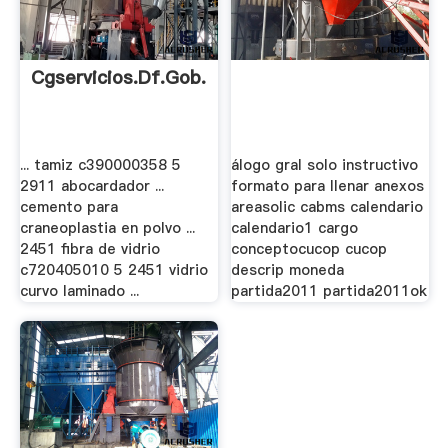
Cgservicios.df.gob.mx
... tamiz c390000358 5
álogo gral solo instructivo
2911 abocardador ...
formato para llenar anexos
cemento para
areasolic cabms calendario
craneoplastia en polvo ...
calendario1 cargo
2451 fibra de vidrio
conceptocucop cucop
c720405010 5 2451 vidrio
descrip moneda
curvo laminado ...
partida2011 partida2011ok