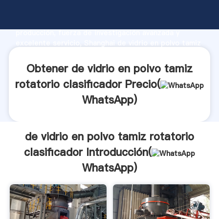
de vidrio en polvo tamiz rotatorio clasificador
fabricante Agarrando fuerte capacidad de
producción, fuerza de investigación avanzada y
excelente servicio, Shanghai de vidrio en polvo tamiz
rotatorio clasificador proveedor crea el valor y
aporta valores a todos los clientes.
Obtener de vidrio en polvo tamiz
rotatorio clasificador Precio(
WhatsApp
)
de vidrio en polvo tamiz rotatorio
clasificador Introducción(
WhatsApp
)