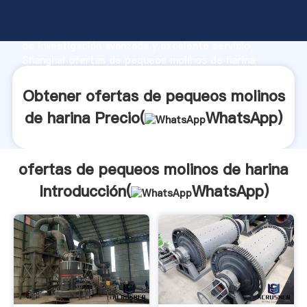
ofertas de pequeos molinos de harina fabricante
Agarrando fuerte capacidad de producción, fuerza
de investigación avanzada y excelente servicio,
Shanghai ofertas de pequeos molinos de harina
proveedor crea el valor y aporta valores a todos los
clientes.
Obtener ofertas de pequeos molinos
de harina Precio(
WhatsApp
)
ofertas de pequeos molinos de harina
Introducción(
WhatsApp
)