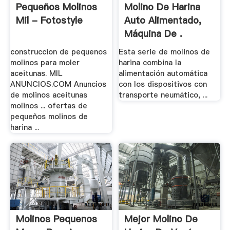
Pequeños Molinos
Molino De Harina
Mil - Fotostyle
Auto Alimentado,
Máquina De .
construccion de pequenos
Esta serie de molinos de
molinos para moler
harina combina la
aceitunas. MIL
alimentación automática
ANUNCIOS.COM Anuncios
con los dispositivos con
de molinos aceitunas
transporte neumático, ...
molinos ... ofertas de
pequeños molinos de
harina ...
Molinos Pequenos
Mejor Molino De