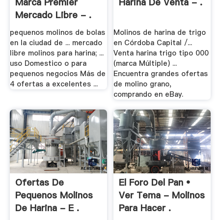
Marca Premier
Harina De Venta - .
Mercado Libre - .
pequenos molinos de bolas
Molinos de harina de trigo
en la ciudad de ... mercado
en Córdoba Capital /...
libre molinos para harina; ...
Venta harina trigo tipo 000
uso Domestico o para
(marca Múltiple) ...
pequenos negocios Más de
Encuentra grandes ofertas
4 ofertas a excelentes ...
de molino grano,
comprando en eBay.
Ofertas De
El Foro Del Pan •
Pequenos Molinos
Ver Tema - Molinos
De Harina - E .
Para Hacer .