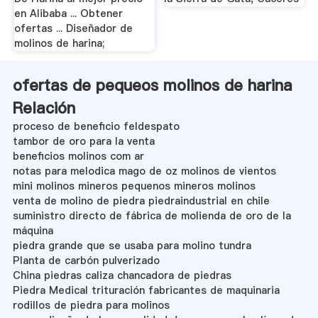
en Alibaba ... Obtener
ofertas ... Diseñador de
molinos de harina;
ofertas de pequeos molinos de harina
Relación
proceso de beneficio feldespato
tambor de oro para la venta
beneficios molinos com ar
notas para melodica mago de oz molinos de vientos
mini molinos mineros pequenos mineros molinos
venta de molino de piedra piedraindustrial en chile
suministro directo de fábrica de molienda de oro de la
máquina
piedra grande que se usaba para molino tundra
Planta de carbón pulverizado
China piedras caliza chancadora de piedras
Piedra Medical trituración fabricantes de maquinaria
rodillos de piedra para molinos