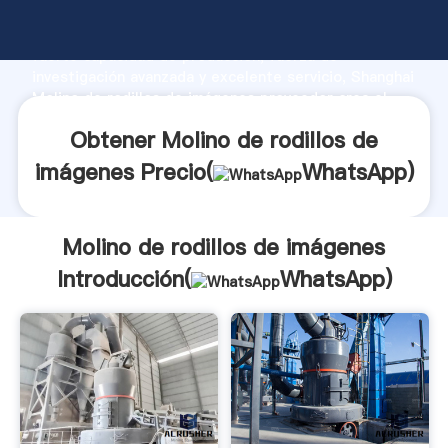
Molino de rodillos de imágenes fabricante Agarrando
fuerte capacidad de producción, fuerza de
investigación avanzada y excelente servicio, Shanghai
Molino de rodillos de imágenes proveedor crea el
valor y aporta valores a todos los clientes.
Obtener Molino de rodillos de
imágenes Precio(
WhatsApp
)
Molino de rodillos de imágenes
Introducción(
WhatsApp
)