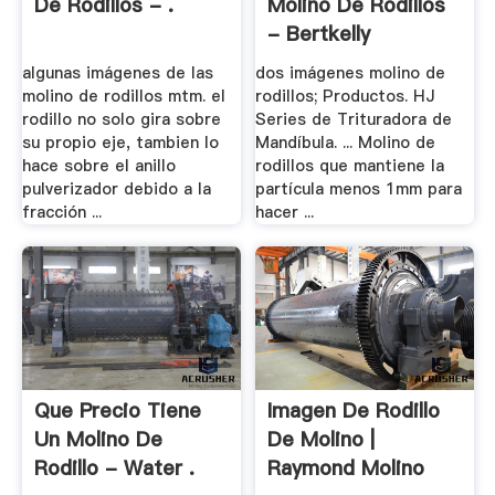
De Rodillos - .
Molino De Rodillos
- Bertkelly
algunas imágenes de las
dos imágenes molino de
molino de rodillos mtm. el
rodillos; Productos. HJ
rodillo no solo gira sobre
Series de Trituradora de
su propio eje, tambien lo
Mandíbula. ... Molino de
hace sobre el anillo
rodillos que mantiene la
pulverizador debido a la
partícula menos 1mm para
fracción ...
hacer ...
Que Precio Tiene
Imagen De Rodillo
Un Molino De
De Molino |
Rodillo - Water .
Raymond Molino