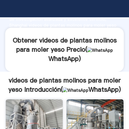
videos de plantas molinos para moler yeso fabricante
Agarrando fuerte capacidad de producción, fuerza
de investigación avanzada y excelente servicio,
Shanghai videos de plantas molinos para moler yeso
proveedor crea el valor y aporta valores a todos los
clientes.
Obtener videos de plantas molinos
para moler yeso Precio(
WhatsApp
)
videos de plantas molinos para moler
yeso Introducción(
WhatsApp
)