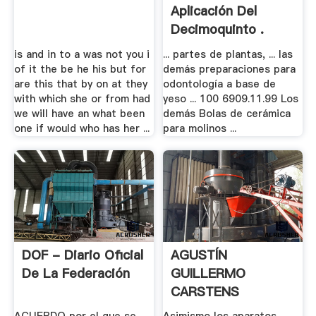
Aplicación Del
Decimoquinto .
is and in to a was not you i
... partes de plantas, ... las
of it the be he his but for
demás preparaciones para
are this that by on at they
odontología a base de
with which she or from had
yeso ... 100 6909.11.99 Los
we will have an what been
demás Bolas de cerámica
one if would who has her ...
para molinos ...
DOF - Diario Oficial
AGUSTÍN
De La Federación
GUILLERMO
CARSTENS
CARSTENS, .