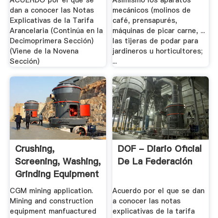
ACUERDO por el que se
Asimismo los aparatos
dan a conocer las Notas
mecánicos (molinos de
Explicativas de la Tarifa
café, prensapurés,
Arancelaria (Continúa en la
máquinas de picar carne, ...
Decimoprimera Sección)
las tijeras de podar para
(Viene de la Novena
jardineros u horticultores;
Sección)
...
Crushing,
DOF - Diario Oficial
Screening, Washing,
De La Federación
Grinding Equipment
.
CGM mining application.
Acuerdo por el que se dan
Mining and construction
a conocer las notas
equipment manfuactured
explicativas de la tarifa