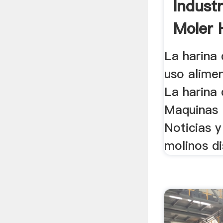
Industr
Moler 
Yuca -
La harina 
uso alimen
La harina 
Maquinas D
Noticias y
molinos di