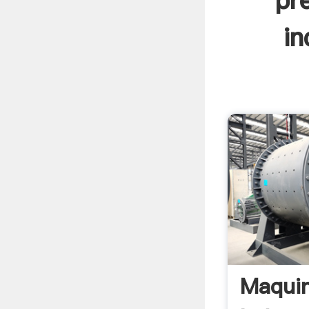
pr
in
Maqui