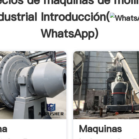
ecios de maquinas de moli
dustrial Introducción(
WhatsApp
)
na
Maquinas