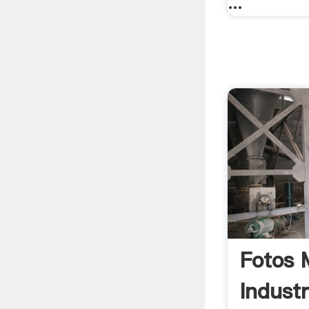
...
Fotos 
Industr