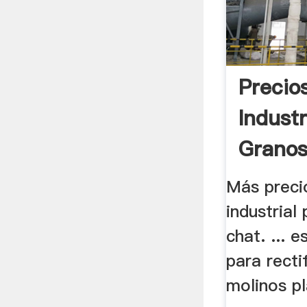
Precio
Industr
Grano
Más preci
industrial
chat. ... 
para recti
molinos p