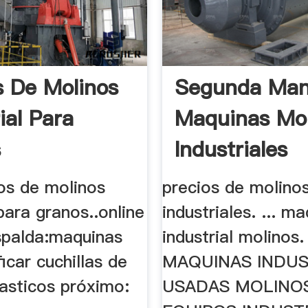
s De Molinos
Segunda Ma
ial Para
Maquinas Mol
s
Industriales
os de molinos
precios de molino
 para granos..online
industriales. ... m
espalda:maquinas
industrial molinos.
ficar cuchillas de
MAQUINAS INDUS
lasticos próximo:
USADAS MOLINO