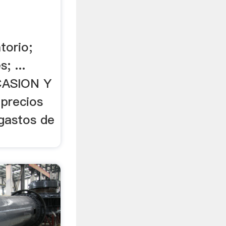
torio;
; ...
ASION Y
 precios
 gastos de