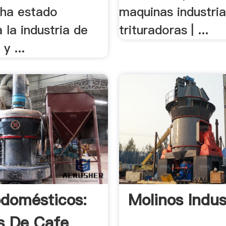
. ha estado
maquinas industria
a la industria de
trituradoras | ...
 y ...
odomésticos:
Molinos Indus
s De Cafe