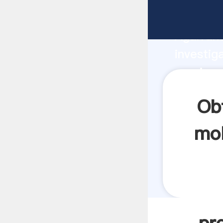
precios 
Agarrand
investig
precios 
crea el 
Ob
mol