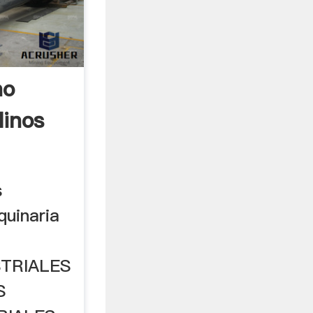
no
inos
s
aquinaria
TRIALES
S