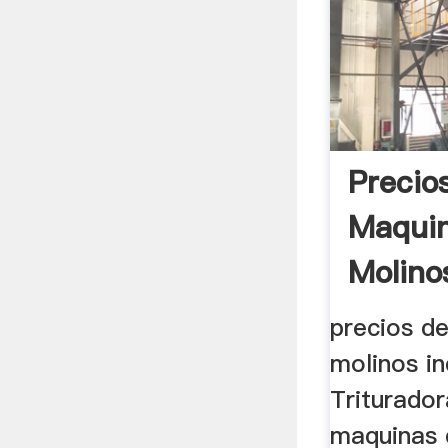
Precio
Maqui
Molinos
precios d
molinos in
Triturador
maquinas 