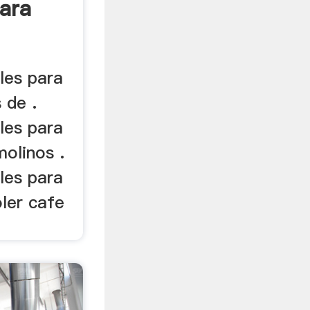
Para
les para
 de .
les para
molinos .
les para
ler cafe