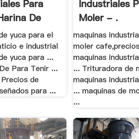
iales Para
Industriales 
Harina De
Moler - .
 .
de yuca para el
maquinas industria
ticio e industrial
moler cafe,precios
de yuca para ...
maquinas industria
e Para Tenir ...
... Trituradora de 
 Precios de
maquinas industria
señados para ...
... maquinas de mo
...