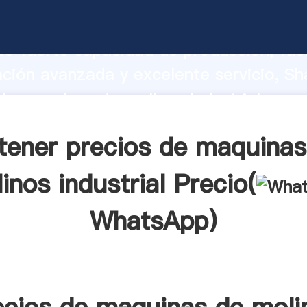
de maquinas de molinos industrial fabr
o fuerte capacidad de producción, fue
ación avanzada y excelente servicio, Sh
de maquinas de molinos industrial prov
valor y aporta valores a todos los client
tener precios de maquinas
inos industrial Precio(
WhatsApp
)