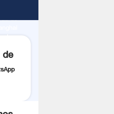
icante
rza de
anghai
eedor
es.
 de