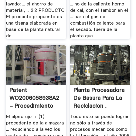
lavado: ... el ahorro de
... no de la caliente horno
material, ... 2.2 PRODUCTO
de cal, con el tambor en el
El producto propuesto es
... para el gas de
una tisana elaborada en
combustión caliente para
base de la planta natural
el secado. fuera de la
de ...
planta que ...
Patent
Planta Procesadora
WO2006058938A2
De Basura Para La
- Procedimiento
Reciclacion .
Para .
El alpeorujo fr (1)
Todo esto se puede lograr
procedente de la almazara
no sólo a través de
... reduciendo a la vez los
procesos mecánicos como
costes de ... comienza con
la trituración ... el año 2006