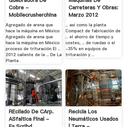
Quebradora De
Máquinas De
Cobre -
Carreteras Y Obras:
Mobilecrusherchina
Marzo 2012
Agregado de arena que
... así como la planta
hace la máquina en México
Compact de fabricación de
Agregado de arena que
... el ahorro de tiempo y
hace la máquina en México
costes, ... de ruedas o el
proceso de trituración El ...
-35% en equipos de
2012 caliente de la ... De La
trituración y ...
Planta .
REcilado De CArp.
Recicla Los
ASfaltica Final -
Neumáticos Usados
Es.scribd
| Terra - .