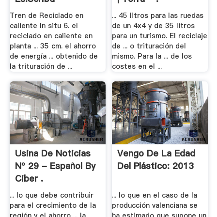
Tren de Reciclado en
... 45 litros para las ruedas
caliente In situ 6. el
de un 4x4 y de 35 litros
reciclado en caliente en
para un turismo. El reciclaje
planta ... 35 cm. el ahorro
de ... o trituración del
de energía ... obtenido de
mismo. Para la ... de los
la trituración de ...
costes en el ...
Usina De Noticias
Vengo De La Edad
Nº 29 - Español By
Del Plástico: 2013
Ciber .
... lo que debe contribuir
... lo que en el caso de la
para el crecimiento de la
producción valenciana se
región y el ahorro ... la
ha estimado que supone un