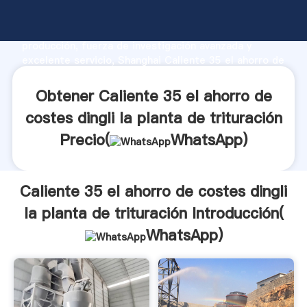
Caliente 35 el ahorro de costes dingli la planta de
trituración fabricante Agarrando fuerte capacidad de
producción, fuerza de investigación avanzada y
excelente servicio, Shanghai Caliente 35 el ahorro de
costes dingli la planta de trituración proveedor crea
el valor y aporta valores a todos los clientes.
Obtener Caliente 35 el ahorro de
costes dingli la planta de trituración
Precio(
WhatsApp
)
Caliente 35 el ahorro de costes dingli
la planta de trituración Introducción(
WhatsApp
)