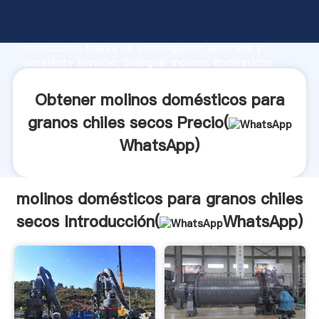
molinos domésticos para granos chiles secos
fabricante Agarrando fuerte capacidad de
producción, fuerza de investigación avanzada y
excelente servicio, Shanghai molinos domésticos
para granos chiles secos proveedor crea el valor y
aporta valores a todos los clientes.
Obtener molinos domésticos para
granos chiles secos Precio(
WhatsApp
)
molinos domésticos para granos chiles
secos Introducción(
WhatsApp
)