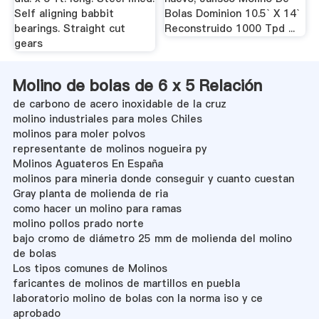
Self aligning babbit
Bolas Dominion 10.5` X 14`
bearings. Straight cut
Reconstruido 1000 Tpd ...
gears
Molino de bolas de 6 x 5 Relación
de carbono de acero inoxidable de la cruz
molino industriales para moles Chiles
molinos para moler polvos
representante de molinos nogueira py
Molinos Aguateros En España
molinos para mineria donde conseguir y cuanto cuestan
Gray planta de molienda de ria
como hacer un molino para ramas
molino pollos prado norte
bajo cromo de diámetro 25 mm de molienda del molino
de bolas
Los tipos comunes de Molinos
faricantes de molinos de martillos en puebla
laboratorio molino de bolas con la norma iso y ce
aprobado