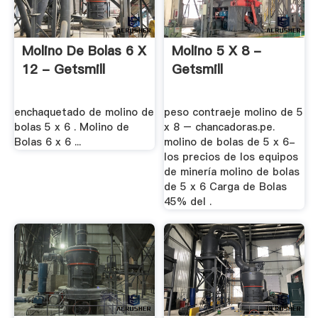
Molino De Bolas 6 X
Molino 5 X 8 -
12 - Getsmill
Getsmill
enchaquetado de molino de
peso contraeje molino de 5
bolas 5 x 6 . Molino de
x 8 – chancadoras.pe.
Bolas 6 x 6 ...
molino de bolas de 5 x 6-
los precios de los equipos
de minería molino de bolas
de 5 x 6 Carga de Bolas
45% del .